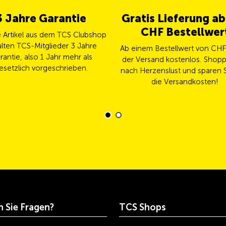
3 Jahre Garantie
Gratis Lieferung a
CHF Bestellwer
le Artikel aus dem TCS Clubshop
lten TCS-Mitglieder 3 Jahre
Ab einem Bestellwert von CHF 
rantie, also 1 Jahr mehr als
der Versand kostenlos. Shopp
esetzlich vorgeschrieben.
nach Herzenslust und sparen S
die Versandkosten!
 Sie Fragen?
TCS Shops