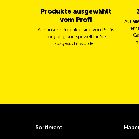
Produkte ausgewählt
vom Profi
Auf al
erha
Alle unsere Produkte sind von Profis
Ga
sorgfältig und speziell für Sie
g
ausgesucht worden.
Sortiment
Haben