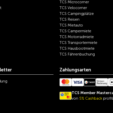
TCS Microcorner
t
TCS Velocorner
TCS Campingplätze
TCS Reisen
TCS Mietauto
TCS Campermiete
TCS Motorradmiete
TCS Transportermiete
TCS Hausbootmiete
TCS Fährenbuchung
etter
Zahlungsarten
dung
TCS Member Masterc
von
5% Cashback
profit