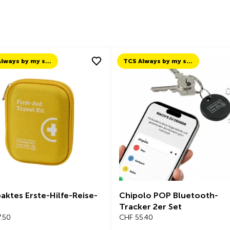
TCS Always by my side
TCS Always by my side
ktes Erste-Hilfe-Reise-
Chipolo POP Bluetooth-
Tracker 2er Set
.50
CHF 55.40