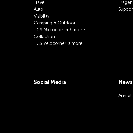
Travel
Fragen
Auto
Suppor
Visibility
Camping & Outdoor
TCS Microcorner & more
Collection
TCS Velocorner & more
Social Media
Newsl
youtube
linkedin
instagram
facebook
tiktok
x
Anmel