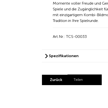
Momente voller Freude und Geme
Spiele und die Zugänglichkeit fü
mit einzigartigem Kombi-Bildm
Tradition in Ihre Spielrunde.
Art.Nr.: TCS-00033
Spezifikationen
Zurück
Teilen
Share by Linke
Share by X
Share by 
Share b