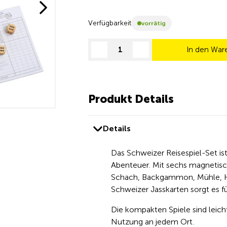
Verfügbarkeit
vorrätig
In den War
decrease quantity
increase quantity
Produkt Details
Details
Das Schweizer Reisespiel-Set ist
Abenteuer. Mit sechs magnetische
Schach, Backgammon, Mühle, Ha
Schweizer Jasskarten sorgt es 
Die kompakten Spiele sind leicht
Nutzung an jedem Ort.