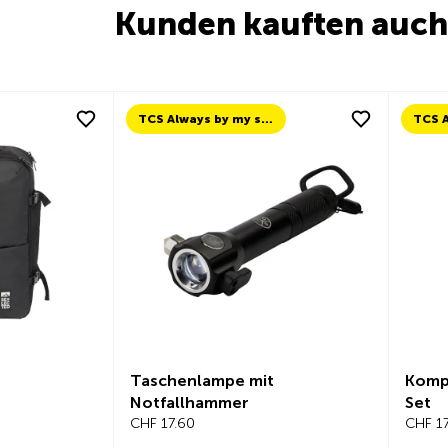
Kunden kauften auch
TCS Always by my side
Taschenlampe mit
Kompa
Notfallhammer
Set
CHF 17.60
CHF 17