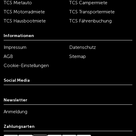
TCS Mietauto
TCS Campermiete
TCS Motorradmiete
TCS Transportermiete
TCS Hausbootmiete
TCS Fährenbuchung
Informationen
Impressum
Datenschutz
AGB
Sitemap
Cookie-Einstellungen
Social Media
youtube
linkedin
instagram
facebook
tiktok
x
Newsletter
Anmeldung
Zahlungsarten