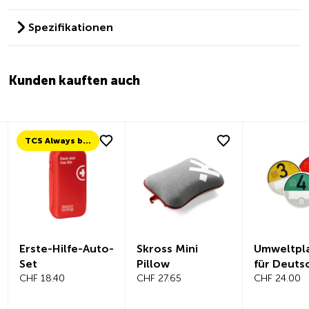
Spezifikationen
Kunden kauften auch
TCS Always by my side
Erste-Hilfe-Auto-
Skross Mini
Umweltpl
Set
Pillow
für Deuts
CHF 18.40
CHF 27.65
CHF 24.00