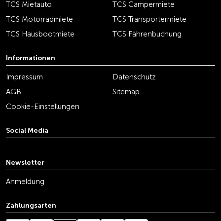
TCS Mietauto
TCS Campermiete
TCS Motorradmiete
TCS Transportermiete
TCS Hausbootmiete
TCS Fährenbuchung
Informationen
Impressum
Datenschutz
AGB
Sitemap
Cookie-Einstellungen
Social Media
youtube
linkedin
instagram
facebook
tiktok
x
Newsletter
Anmeldung
Zahlungsarten