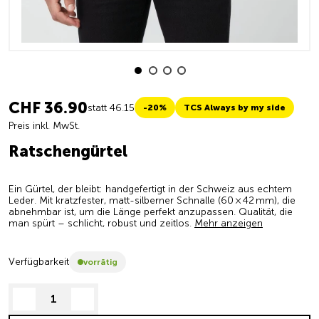
CHF 36.90
statt 46.15
-20%
TCS Always by my side
Preis inkl. MwSt.
Ratschengürtel
Ein Gürtel, der bleibt: handgefertigt in der Schweiz aus echtem
Leder. Mit kratzfester, matt-silberner Schnalle (60 × 42 mm), die
abnehmbar ist, um die Länge perfekt anzupassen. Qualität, die
man spürt – schlicht, robust und zeitlos.
Mehr anzeigen
Verfügbarkeit
vorrätig
decrease quantity
increase quantity