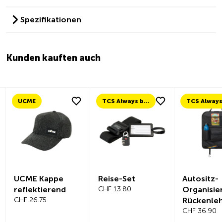
Spezifikationen
Kunden kauften auch
UCME
TCS Always by my side
UCME Kappe
Reise-Set
Autositz-
reflektierend
CHF 13.80
Organisie
CHF 26.75
Rückenle
hutz
CHF 36.90