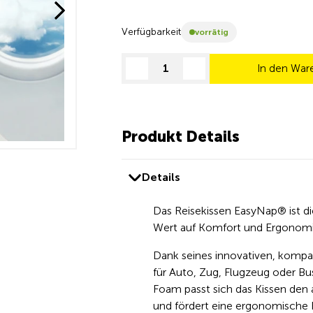
Verfügbarkeit
vorrätig
In den War
decrease quantity
increase quantity
Produkt Details
Details
Das Reisekissen EasyNap® ist di
Wert auf Komfort und Ergonomi
Dank seines innovativen, kompak
für Auto, Zug, Flugzeug oder B
Foam passt sich das Kissen den
und fördert eine ergonomische 