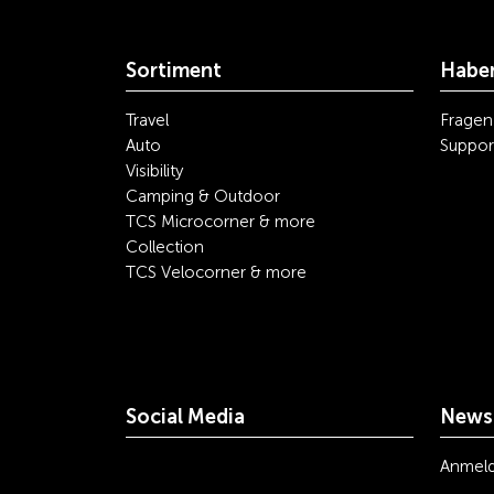
Sortiment
Haben
Travel
Fragen
Auto
Suppor
Visibility
Camping & Outdoor
TCS Microcorner & more
Collection
TCS Velocorner & more
Social Media
Newsl
youtube
linkedin
instagram
facebook
tiktok
x
Anmel