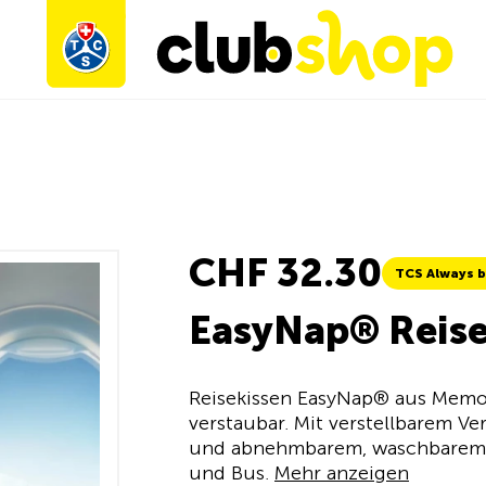
n
CHF 32.30
TCS Always b
EasyNap® Reise
Reisekissen EasyNap® aus Mem
verstaubar. Mit verstellbarem 
und abnehmbarem, waschbarem B
und Bus.
Mehr anzeigen