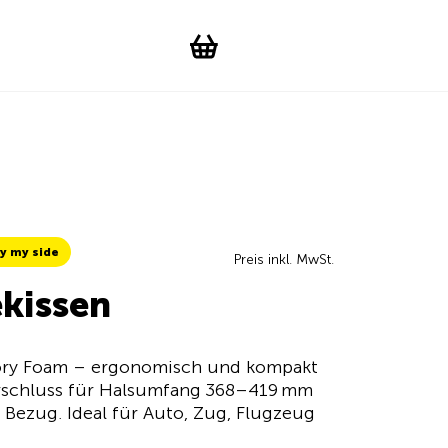
Suchen
Account
WishList
Change languag
Toggle men
Shopping cart
y my side
Preis inkl. MwSt.
kissen
ory Foam – ergonomisch und kompakt
Verschluss für Halsumfang 368–419 mm
ezug. Ideal für Auto, Zug, Flugzeug