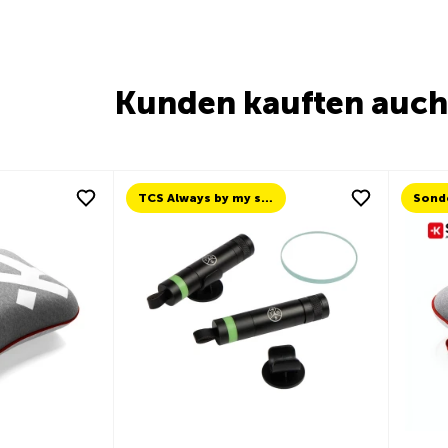
Kunden kauften auch
TCS Always by my side
Sond