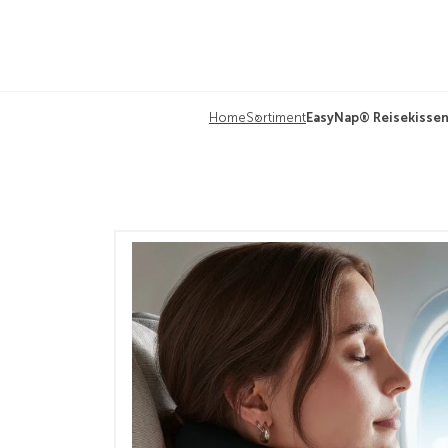
Home
Sortiment
EasyNap® Reisekisse