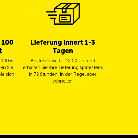
b 100
Lieferung innert 1-3
5% Cas
t
Tagen
TCS 
100 ist
Bestellen Sie bis 12.00 Uhr und
Bezahlen Sie
en Sie
erhalten Sie Ihre Lieferung spätestens
TCS Mast
ie sich
in 72 Stunden, in der Regel aber
automa
schneller.