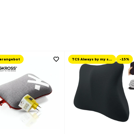
erangebot
TCS Always by my side
-15%