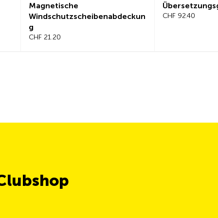
Magnetische
Übersetzungs
Windschutzscheibenabdeckun
CHF 92.40
g
CHF 21.20
 Clubshop