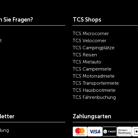
 Sie Fragen?
TCS Shops
TCS Microcorner
t
TCS Velocorner
TCS Campingplätze
TCS Reisen
TCS Mietauto
TCS Campermiete
TCS Motorradmiete
TCS Transportermiete
TCS Hausbootmiete
TCS Fährenbuchung
etter
Zahlungsarten
dung