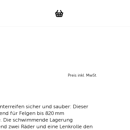
Suchen
Account
WishList
Change languag
Toggle men
Shopping cart
Preis inkl. MwSt.
terreifen sicher und sauber: Dieser
end für Felgen bis 820 mm
e. Die schwimmende Lagerung
nd zwei Räder und eine Lenkrolle den