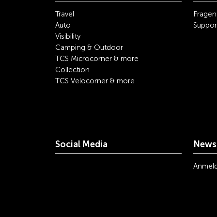
Travel
Fragen
Auto
Suppor
Visibility
Camping & Outdoor
TCS Microcorner & more
Collection
TCS Velocorner & more
Social Media
Newsl
youtube
linkedin
instagram
facebook
tiktok
x
Anmel