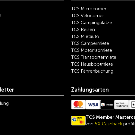
TCS Microcorner
t
TCS Velocorner
TCS Campingplätze
TCS Reisen
TCS Mietauto
TCS Campermiete
TCS Motorradmiete
TCS Transportermiete
TCS Hausbootmiete
TCS Fährenbuchung
etter
Zahlungsarten
dung
TCS Member Masterc
von
5% Cashback
profit