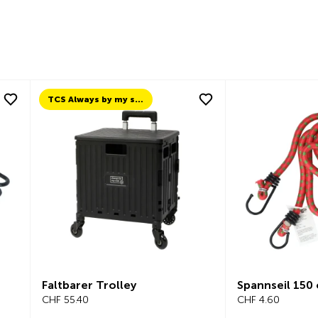
TCS Always by my side
Faltbarer Trolley
Spannseil 150 
CHF 55.40
CHF 4.60