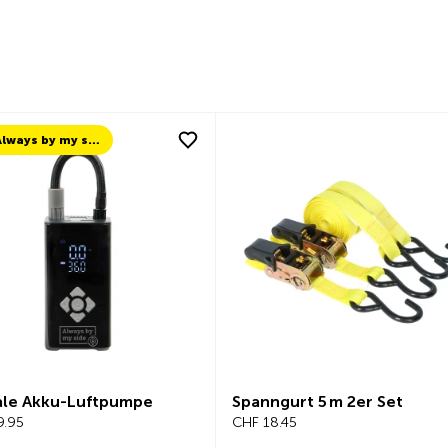
TCS Always by my side
le Akku-Luftpumpe
Spanngurt 5 m 2er Set
.95
CHF 18.45