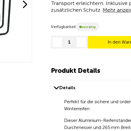
Transport erleichtern. Inklusive
zusätzlichen Schutz.
Mehr anzei
Verfügbarkeit
vorrätig
In den War
decrease quantity
increase quantity
Produkt Details
Details
Perfekt für die sichere und or
Winterreifen:
Dieser Aluminium-Reifenständer
Durchmesser und 265 mm Breit