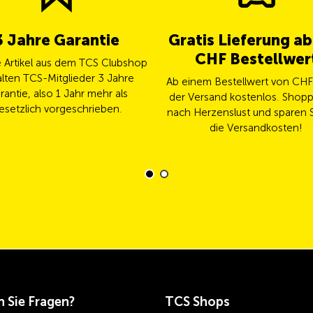
3 Jahre Garantie
Gratis Lieferung a
CHF Bestellwer
le Artikel aus dem TCS Clubshop
lten TCS-Mitglieder 3 Jahre
Ab einem Bestellwert von CHF 
rantie, also 1 Jahr mehr als
der Versand kostenlos. Shopp
esetzlich vorgeschrieben.
nach Herzenslust und sparen S
die Versandkosten!
 Sie Fragen?
TCS Shops