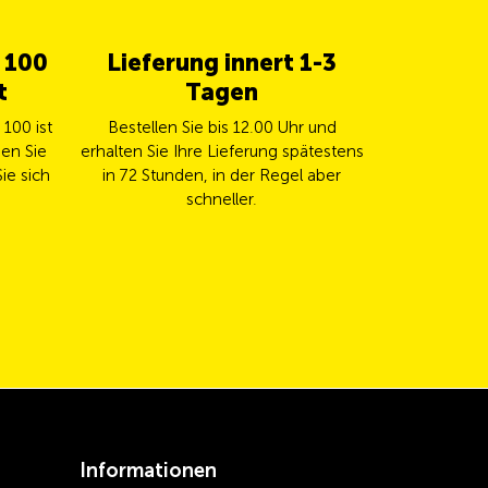
b 100
Lieferung innert 1-3
5% Cas
t
Tagen
TCS 
100 ist
Bestellen Sie bis 12.00 Uhr und
Bezahlen Sie
en Sie
erhalten Sie Ihre Lieferung spätestens
TCS Mast
ie sich
in 72 Stunden, in der Regel aber
automa
schneller.
Informationen