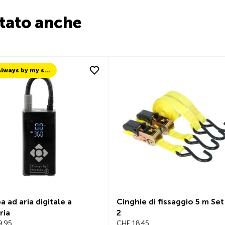
stato anche
TCS Always by my side
 ad aria digitale a
Cinghie di fissaggio 5 m Set
ria
2
9.95
CHF 18.45