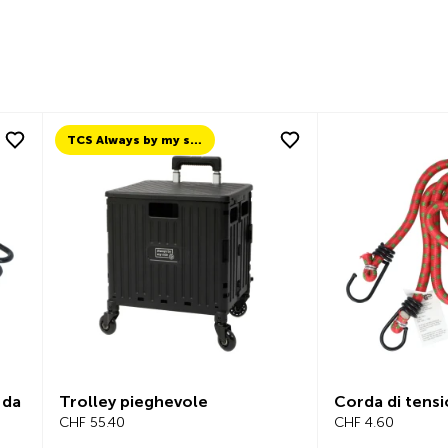
TCS Always by my side
 da
Trolley pieghevole
Corda di tens
CHF 55.40
CHF 4.60