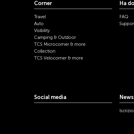
Corner
Ha d
Travel
FAQ
Auto
Suppor
Visibility
Camping & Outdoor
TCS Microcorner & more
Collection
TCS Velocorner & more
Social media
Newsl
youtube
linkedin
instagram
facebook
tiktok
x
Iscrizi