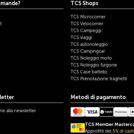
omande?
TCS Shops
TCS Microcorner
t
TCS Velocorner
TCS Campeggi
TCS viaggi
TCS autonoleggio
TCS Campingcar
TCS Noleggio moto
TCS Noleggio furgone
TCS Case battello
TCS Prenotazione traghetti
etter
Metodi di pagamento
one alla newsletter
TCS Member Masterc
Approfitti del
5% di cas