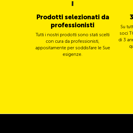
Prodotti selezionati da
3
professionisti
Su tut
soci T
Tutti i nostri prodotti sono stati scelti
di 3 an
con cura da professionisti,
q
appositamente per soddisfare le Sue
esigenze.