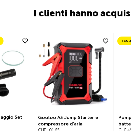
I clienti hanno acqui
taggio Set
Gooloo A3 Jump Starter e
Pompa
compressore d’aria
batte
CHF 101.65
CHF 4