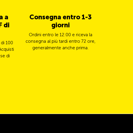
a a
Consegna entro 1-3
5% di 
 di
giorni
TCS 
Ordini entro le 12:00 e riceva la
Paghi il s
consegna al più tardi entro 72 ore,
Mastercard e
 di 100
generalmente anche prima.
il
Acquisti
se di