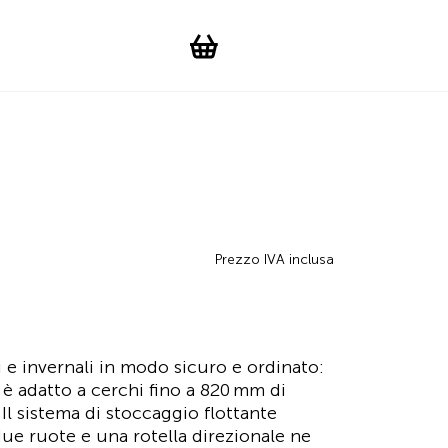
Suchen
Account
WishList
Change languag
Toggle men
Shopping cart
Prezzo IVA inclusa
i e invernali in modo sicuro e ordinato:
 è adatto a cerchi fino a 820 mm di
Il sistema di stoccaggio flottante
ue ruote e una rotella direzionale ne