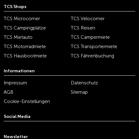
TCS Shops
TCS Microcorner
TCS Velocorner
TCS Campingplätze
TCS Reisen
TCS Mietauto
TCS Campermiete
TCS Motorradmiete
TCS Transportermiete
TCS Hausbootmiete
TCS Fährenbuchung
Informationen
Impressum
Datenschutz
AGB
Sitemap
Cookie-Einstellungen
Social Media
youtube
linkedin
instagram
facebook
tiktok
x
Newsletter