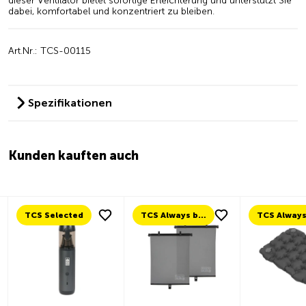
dieser
Ventilator
bietet
sofortige
Erleichterung
und
unterstützt
Sie
dabei,
komfortabel
und
konzentriert
zu
bleiben.
Art.Nr.: TCS-00115
Spezifikationen
Kunden kauften auch
TCS Selected
TCS Always by my side