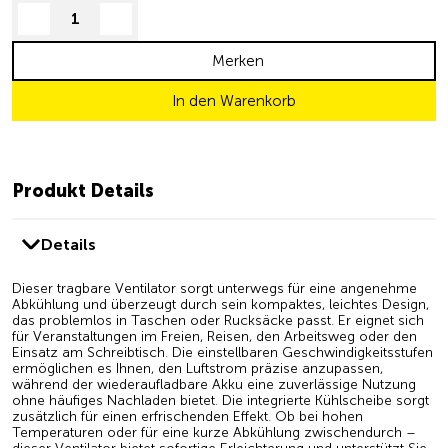
decrease quantity
increase quantity
Merken
In den Warenkorb
Produkt Details
Details
Dieser
tragbare
Ventilator
sorgt
unterwegs
für
eine
angenehme
Abkühlung
und
überzeugt
durch
sein
kompaktes,
leichtes
Design,
das
problemlos
in
Taschen
oder
Rucksäcke
passt.
Er
eignet
sich
für
Veranstaltungen
im
Freien,
Reisen,
den
Arbeitsweg
oder
den
Einsatz
am
Schreibtisch.
Die
einstellbaren
Geschwindigkeitsstufen
ermöglichen
es
Ihnen,
den
Luftstrom
präzise
anzupassen,
während
der
wiederaufladbare
Akku
eine
zuverlässige
Nutzung
ohne
häufiges
Nachladen
bietet.
Die
integrierte
Kühlscheibe
sorgt
zusätzlich
für
einen
erfrischenden
Effekt.
Ob
bei
hohen
Temperaturen
oder
für
eine
kurze
Abkühlung
zwischendurch
–