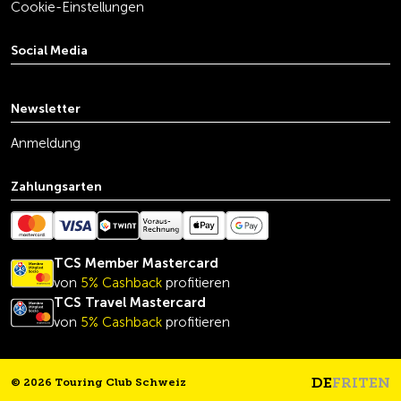
Cookie-Einstellungen
Social Media
youtube
linkedin
instagram
facebook
tiktok
x
Newsletter
Anmeldung
Zahlungsarten
TCS Member Mastercard
von
5% Cashback
profitieren
TCS Travel Mastercard
von
5% Cashback
profitieren
DE
FR
IT
EN
© 2026 Touring Club Schweiz