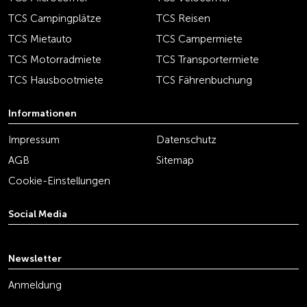
TCS Campingplätze
TCS Reisen
TCS Mietauto
TCS Campermiete
TCS Motorradmiete
TCS Transportermiete
TCS Hausbootmiete
TCS Fährenbuchung
Informationen
Impressum
Datenschutz
AGB
Sitemap
Cookie-Einstellungen
Social Media
youtube
linkedin
instagram
facebook
tiktok
x
Newsletter
Anmeldung