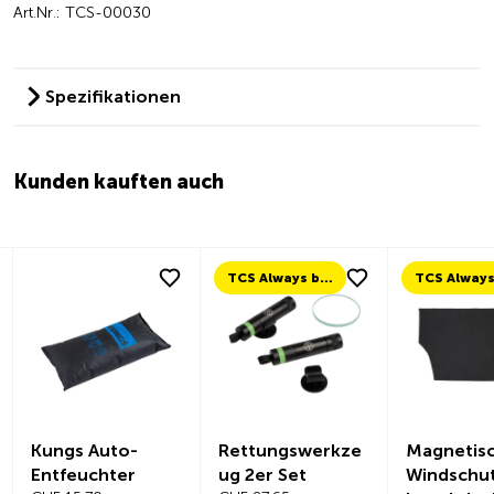
Art.Nr.: TCS-00030
Spezifikationen
Kunden kauften auch
TCS Always by my side
Kungs Auto-
Rettungswerkze
Magnetis
Entfeuchter
ug 2er Set
Windschut