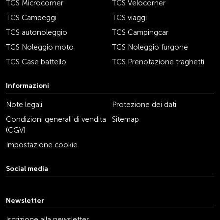
TCS Microcorner
TCS Velocorner
TCS Campeggi
TCS viaggi
TCS autonoleggio
TCS Campingcar
TCS Noleggio moto
TCS Noleggio furgone
TCS Case battello
TCS Prenotazione traghetti
Informazioni
Note legali
Protezione dei dati
Condizioni generali di vendita
Sitemap
(CGV)
Impostazione cookie
Social media
youtube
linkedin
instagram
facebook
tiktok
x
Newsletter
Iscrizione alla newsletter