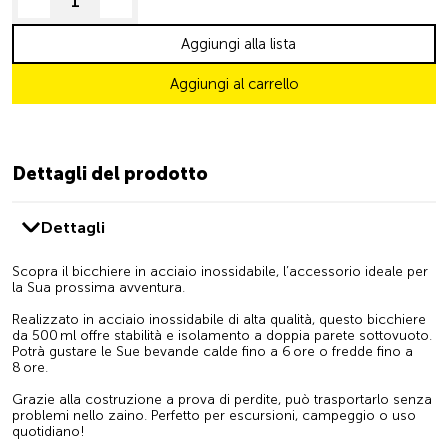
decrease quantity
increase quantity
Aggiungi alla lista
Aggiungi al carrello
Dettagli del prodotto
Dettagli
Scopra il bicchiere in acciaio inossidabile, l’accessorio ideale per
la Sua prossima avventura.
Realizzato in acciaio inossidabile di alta qualità, questo bicchiere
da 500 ml offre stabilità e isolamento a doppia parete sottovuoto.
Potrà gustare le Sue bevande calde fino a 6 ore o fredde fino a
8 ore.
Grazie alla costruzione a prova di perdite, può trasportarlo senza
problemi nello zaino. Perfetto per escursioni, campeggio o uso
quotidiano!