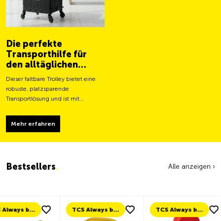
Die perfekte
Transporthilfe für
den alltäglichen
Gebrauch
Dieser faltbare Trolley bietet eine
robuste, platzsparende
Transportlösung und ist mit
grösseren Rollen für ein leichteres
Fortbewegen und eine stabilere
Mehr erfahren
Tragfähigkeit ausgestattet.
Bestsellers
.
Alle anzeigen ›
TCS Always by my side
TCS Always by my side