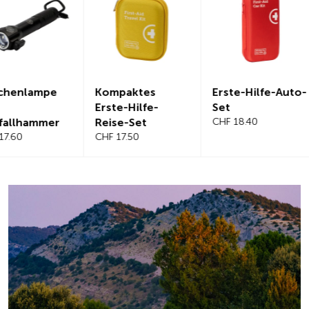
Kompaktes
Erste-Hilfe-Auto-
Magnetis
Erste-Hilfe-
Set
Windschu
Reise-Set
CHF 18.40
benabdec
CHF 17.50
CHF 21.20