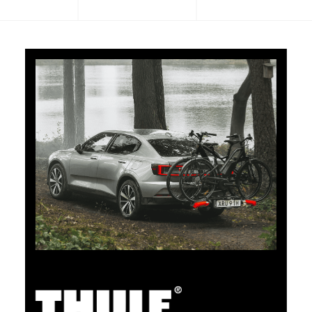
CHF 101.65
5% Cashback
Bezahlen Sie Ihre Einkäufe im clubshop.ch mit der für
TCS-Mitglieder kostenlosen TCS Member
Mastercard® und Sie erhalten automatisch 5% als
Cashback zurück erstattet. Die TCS Member
Mastercard ist TCS Mitglieds-, Bezahl- und Sparkarte