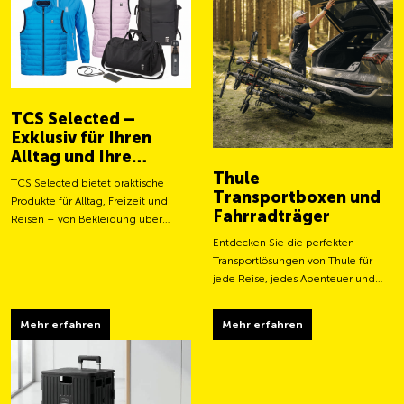
TCS Selected –
Exklusiv für Ihren
Alltag und Ihre
Abenteuer
Thule
TCS Selected bietet praktische
Transportboxen und
Produkte für Alltag, Freizeit und
Fahrradträger
Reisen – von Bekleidung über
Taschen bis hin zu smarten
Entdecken Sie die perfekten
Accessoires.
Transportlösungen von Thule für
jede Reise, jedes Abenteuer und
jeden Transportbedarf.
Mehr erfahren
Mehr erfahren