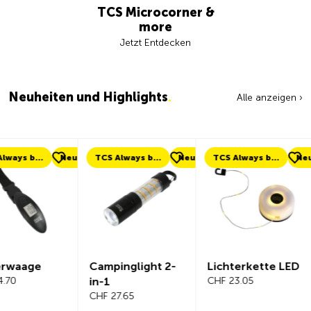
TCS Microcorner &
more
Jetzt Entdecken
Neuheiten und Highlights
.
Alle anzeigen ›
eu
TCS Always by my side
Neu
TCS Always by my side
Neu
Neu
Campinglight 2-
Lichterkette LED
Beeline V
in-1
CHF 23.05
Fahrradc
CHF 27.65
r Komplet