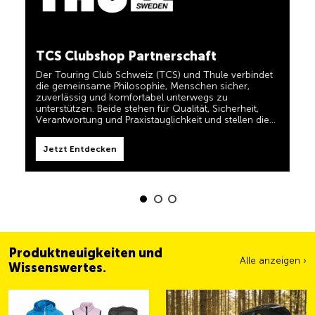
in einem und für TCS-Mitglieder dauerhaft kostenlos.
TCS immer an meiner Seite
Jetzt Entdecken
Der TCS ist der Experte, wenn es um Mobilität,
Camping, Reisen und Sichtbarkeit geht. Das Motto
TCS Clubshop Partnerschaft
„TCS immer an meiner Seite“ müssen auch unsere
Produkte erfüllen und Ihnen zuverlässige, nützliche
Der Touring Club Schweiz (TCS) und Thule verbindet
Helfer sein, wenn Sie unterwegs sind. Sie erkennen
die gemeinsame Philosophie, Menschen sicher,
diese Produkte im Shop einfach am Label 'Always by
zuverlässig und komfortabel unterwegs zu
my side'.
Jetzt Entdecken
unterstützen. Beide stehen für Qualität, Sicherheit,
Verantwortung und Praxistauglichkeit und stellen die
Bedürfnisse von Reisenden und aktiven Familien in den
Mittelpunkt.
Jetzt Entdecken
Produktneuigkeiten und
Alle anzeigen ›
Wissenswertes.