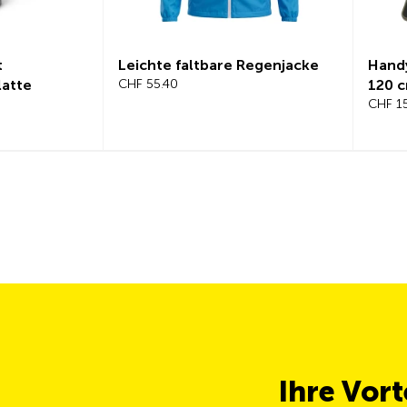
t
Leichte faltbare Regenjacke
Hand
latte
CHF 55.40
120 
CHF 1
Ihre Vor