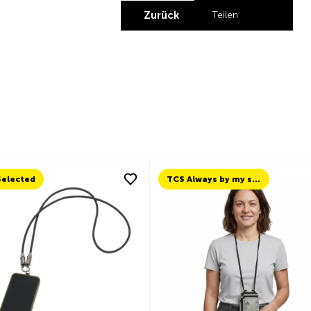
Zurück
Teilen
Share by Linke
Share by X
Share by 
Share b
Selected
TCS Always by my side