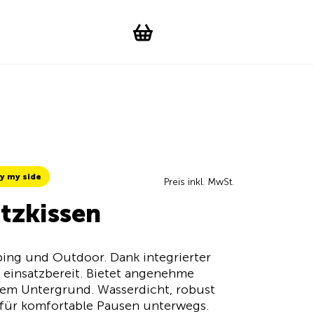
Suchen
Account
WishList
Change languag
Toggle men
Shopping cart
y my side
Preis inkl. MwSt.
itzkissen
mping und Outdoor. Dank integrierter
einsatzbereit. Bietet angenehme
dem Untergrund. Wasserdicht, robust
 für komfortable Pausen unterwegs.