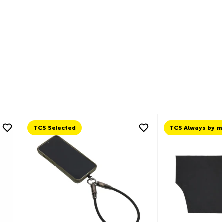
dIn
Facebook
y Email
TCS Selected