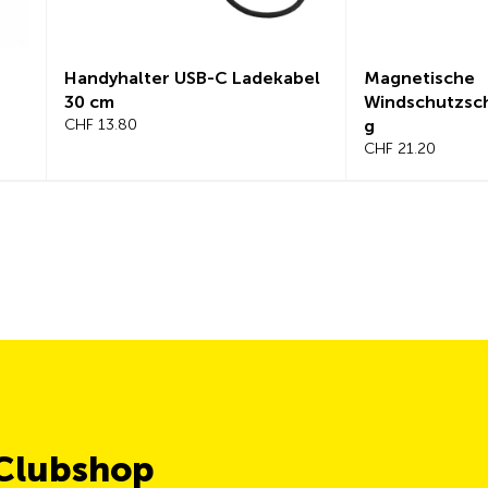
Handyhalter USB-C Ladekabel
Magnetische
30 cm
Windschutzsc
CHF 13.80
g
CHF 21.20
 Clubshop