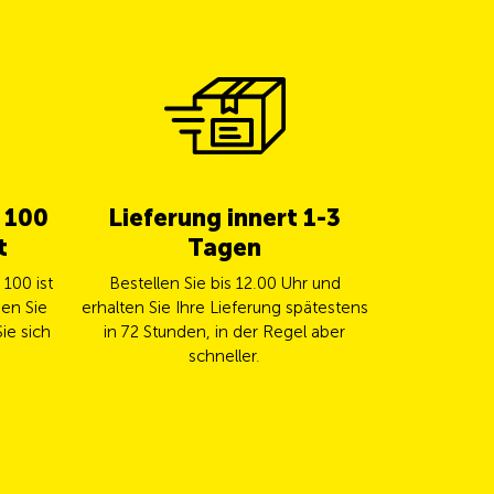
b 100
Lieferung innert 1-3
5% Cas
t
Tagen
TCS 
100 ist
Bestellen Sie bis 12.00 Uhr und
Bezahlen Sie
en Sie
erhalten Sie Ihre Lieferung spätestens
TCS Mast
ie sich
in 72 Stunden, in der Regel aber
automa
schneller.