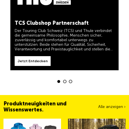
in einem und für TCS-Mitglieder dauerhaft kostenlos.
TCS immer an meiner Seite
Jetzt Entdecken
TCS Clubshop Partnerschaft
Der TCS ist der Experte, wenn es um Mobilität,
Camping, Reisen und Sichtbarkeit geht. Das Motto
Der Touring Club Schweiz (TCS) und Thule verbindet
„TCS immer an meiner Seite“ müssen auch unsere
Produkte erfüllen und Ihnen zuverlässige, nützliche
die gemeinsame Philosophie, Menschen sicher,
Helfer sein, wenn Sie unterwegs sind. Sie erkennen
zuverlässig und komfortabel unterwegs zu
diese Produkte im Shop einfach am Label 'Always by
unterstützen. Beide stehen für Qualität, Sicherheit,
my side'.
Verantwortung und Praxistauglichkeit und stellen die
Jetzt Entdecken
Bedürfnisse von Reisenden und aktiven Familien in den
Mittelpunkt.
Jetzt Entdecken
Produktneuigkeiten und
Alle anzeigen ›
Wissenswertes.