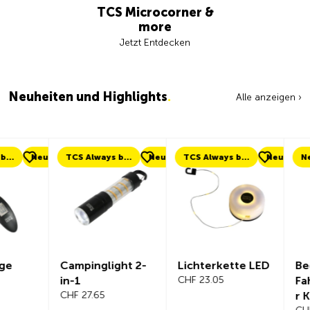
TCS Microcorner &
more
Jetzt Entdecken
Neuheiten und Highlights
.
Alle anzeigen ›
eu
TCS Always by my side
Neu
TCS Always by my side
Neu
Neu
Campinglight 2-
Lichterkette LED
Beeline Ve
in-1
CHF 23.05
Fahrradc
CHF 27.65
r Komplet