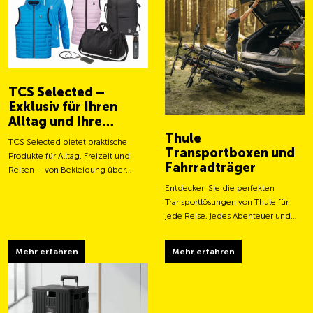
TCS Selected –
Exklusiv für Ihren
Alltag und Ihre
Abenteuer
Thule
TCS Selected bietet praktische
Transportboxen und
Produkte für Alltag, Freizeit und
Fahrradträger
Reisen – von Bekleidung über
Taschen bis hin zu smarten
Entdecken Sie die perfekten
Accessoires.
Transportlösungen von Thule für
jede Reise, jedes Abenteuer und
jeden Transportbedarf.
Mehr erfahren
Mehr erfahren