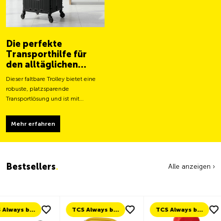
Die perfekte
Transporthilfe für
den alltäglichen
Gebrauch
Dieser faltbare Trolley bietet eine
robuste, platzsparende
Transportlösung und ist mit
grösseren Rollen für ein leichteres
Fortbewegen und eine stabilere
Mehr erfahren
Tragfähigkeit ausgestattet.
Bestsellers
.
Alle anzeigen ›
TCS Always by my side
TCS Always by my side