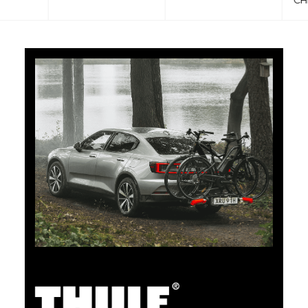
CHF 101.65
5% Cashback
Bezahlen Sie Ihre Einkäufe im clubshop.ch mit der für
TCS-Mitglieder kostenlosen TCS Member
Mastercard® und Sie erhalten automatisch 5% als
Cashback zurück erstattet. Die TCS Member
Mastercard ist TCS Mitglieds-, Bezahl- und Sparkarte