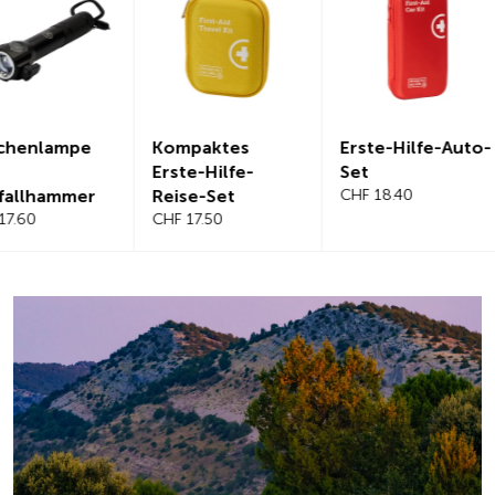
Kompaktes
Erste-Hilfe-Auto-
Magnetis
Erste-Hilfe-
Set
Windschut
Reise-Set
CHF 18.40
benabdec
CHF 17.50
CHF 21.20