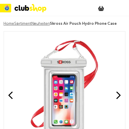
Suchen
Account
WishList
Change
Tog
Shopping c
Home
Sortiment
Neuheiten
Skross Air Pouch Hydro Phone Case