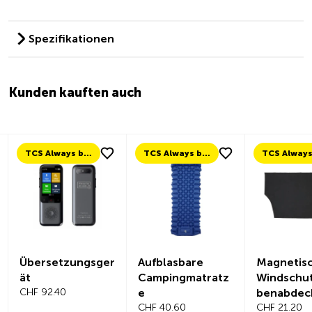
Spezifikationen
Kunden kauften auch
TCS Always by my side
TCS Always by my side
Übersetzungsger
Aufblasbare
Magnetis
ät
Campingmatratz
Windschut
CHF 92.40
e
benabdec
CHF 40.60
CHF 21.20