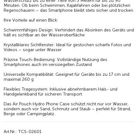
Wasserschutz bis zu einer Tiefe von 3 Metern für bis zu 90
Minuten. Ob beim Schwimmen, Kajakfahren oder bei plötzlichen
Regenschauern – das Smartphone bleibt stets sicher und trocken.
Ihre Vorteile auf einen Blick:
Schwimmfähiges Design: Verhindert das Absinken des Geräts und
hält es sichtbar an der Wasseroberfläche
Krystallklares Sichtfenster: Ideal für gestochen scharfe Fotos und
Videos – sogar unter Wasser
Präzise Touch-Bedienung: Vollständige Nutzung des
Smartphones auch im verssiegelten Zustand
Universelle Kompatibilität: Geeignet für Geräte bis zu
17 cm
und
maximal 260 g
Flexibles Tragesystem: Inklusive abnehmbarem Hals- und
Handgelenkband für sicheren Transport
Das
Air Pouch Hydro Phone Case schützt nicht nur vor Wasser,
sondern auch vor Sand, Schmutz und Staub – perfekt für Strand,
Berge oder Campingplatz.
Art.Nr.: TCS-02601