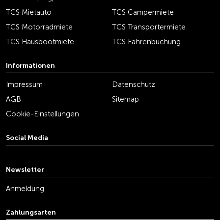
TCS Mietauto
TCS Campermiete
TCS Motorradmiete
TCS Transportermiete
TCS Hausbootmiete
TCS Fährenbuchung
Informationen
Impressum
Datenschutz
AGB
Sitemap
Cookie-Einstellungen
Social Media
youtube
linkedin
instagram
facebook
tiktok
x
Newsletter
Anmeldung
Zahlungsarten