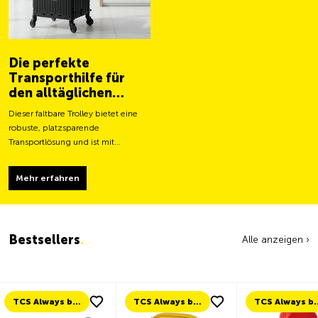
Die perfekte
Transporthilfe für
den alltäglichen
Gebrauch
Dieser faltbare Trolley bietet eine
robuste, platzsparende
Transportlösung und ist mit
grösseren Rollen für ein leichteres
Fortbewegen und eine stabilere
Mehr erfahren
Tragfähigkeit ausgestattet.
Bestsellers
.
Alle anzeigen ›
TCS Always by my side
TCS Always by my side