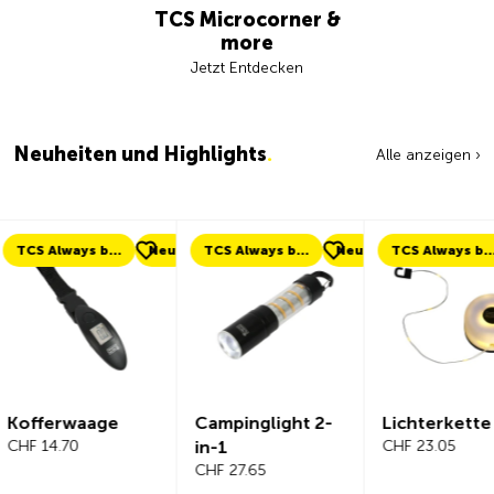
TCS Microcorner &
more
Jetzt Entdecken
Neuheiten und Highlights
.
Alle anzeigen ›
eu
TCS Always by my side
Neu
TCS Always by my side
Neu
Neu
Campinglight 2-
Lichterkette LED
Beeline V
in-1
CHF 23.05
Fahrradc
CHF 27.65
r Komplet