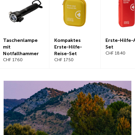
Kompaktes
Erste-Hilfe-Auto-
Magnetis
Erste-Hilfe-
Set
Windschu
Reise-Set
CHF 18.40
benabdec
CHF 17.50
CHF 21.20