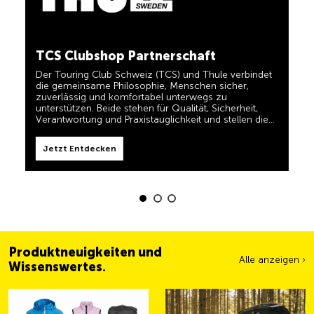
in einem und für TCS-Mitglieder dauerhaft kostenlos.
TCS immer an meiner Seite
Jetzt Entdecken
Der TCS ist der Experte, wenn es um Mobilität,
TCS Clubshop Partnerschaft
Camping, Reisen und Sichtbarkeit geht. Das Motto
„TCS immer an meiner Seite“ müssen auch unsere
Der Touring Club Schweiz (TCS) und Thule verbindet
Produkte erfüllen und Ihnen zuverlässige, nützliche
die gemeinsame Philosophie, Menschen sicher,
Helfer sein, wenn Sie unterwegs sind. Sie erkennen
zuverlässig und komfortabel unterwegs zu
diese Produkte im Shop einfach am Label 'Always by
my side'.
unterstützen. Beide stehen für Qualität, Sicherheit,
Jetzt Entdecken
Verantwortung und Praxistauglichkeit und stellen die
Bedürfnisse von Reisenden und aktiven Familien in den
Mittelpunkt.
Jetzt Entdecken
Produktneuigkeiten und
Alle anzeigen ›
Wissenswertes.