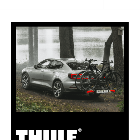
CHF 101.65
5% Cashback
Bezahlen Sie Ihre Einkäufe im clubshop.ch mit der für
TCS-Mitglieder kostenlosen TCS Member
Mastercard® und Sie erhalten automatisch 5% als
Cashback zurück erstattet. Die TCS Member
Mastercard ist TCS Mitglieds-, Bezahl- und Sparkarte