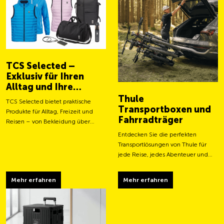
TCS Selected –
Exklusiv für Ihren
Alltag und Ihre
Abenteuer
Thule
TCS Selected bietet praktische
Transportboxen und
Produkte für Alltag, Freizeit und
Fahrradträger
Reisen – von Bekleidung über
Taschen bis hin zu smarten
Entdecken Sie die perfekten
Accessoires.
Transportlösungen von Thule für
jede Reise, jedes Abenteuer und
jeden Transportbedarf.
Mehr erfahren
Mehr erfahren