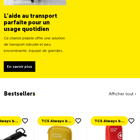
L’aide au transport
parfaite pour un
usage quotidien
Ce chariot pliable offre une solution
de transport robuste et peu
encombrante, équipé de grandes
roues pour un déplacement plus
facile et une capacité de charge
En savoir plus
plus stable.
Bestsellers
.
Afficher tout ›
TCS Always by my side
TCS Always by my side