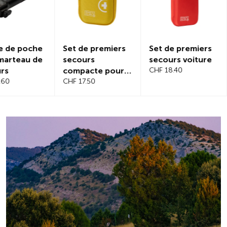
Set de premiers
Set de premiers
Protectio
secours
secours voiture
magnétiq
compacte pour
CHF 18.40
pare-bris
voyage
CHF 17.50
CHF 21.20