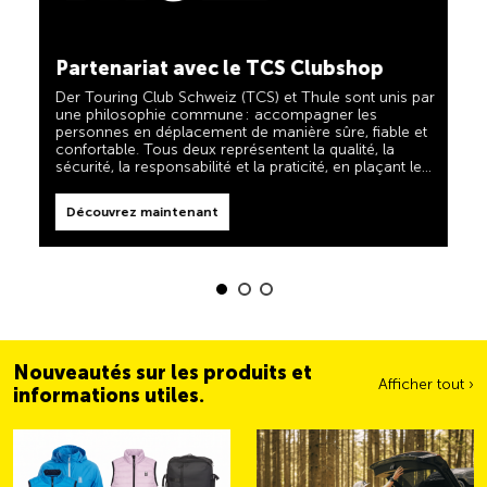
TCS toujours à mes côtés
Découvrez maintenant
Partenariat avec le TCS Clubshop
Le TCS est l'expert en matière de mobilité, de
camping, de voyages et de visibilité. Nos produits
Der Touring Club Schweiz (TCS) et Thule sont unis par
doivent également respecter la devise « TCS toujours
une philosophie commune : accompagner les
à mes côtés » et vous être d'une aide fiable et utile
personnes en déplacement de manière sûre, fiable et
lorsque vous êtes en déplacement. Vous reconnaîtrez
confortable. Tous deux représentent la qualité, la
facilement ces produits dans la boutique grâce au
sécurité, la responsabilité et la praticité, en plaçant les
label « Always by my side ».
Découvrez maintenant
besoins des voyageurs et des familles actives au
centre de leurs priorités.
Découvrez maintenant
Nouveautés sur les produits et
Afficher tout ›
informations utiles.