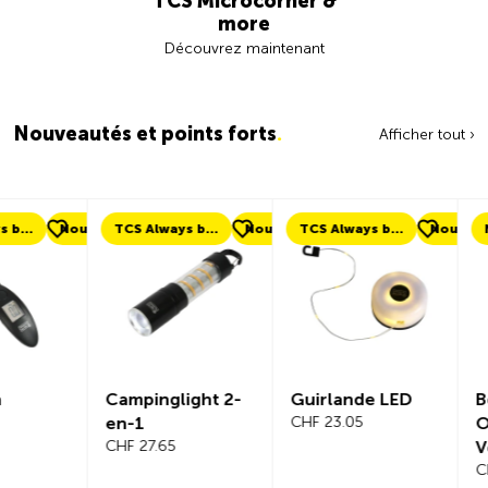
TCS Microcorner &
more
Découvrez maintenant
Nouveautés et points forts
.
Afficher tout ›
ouveau
TCS Always by my side
Nouveau
TCS Always by my side
Nouveau
Nouveau
Campinglight 2-
Guirlande LED
Beeline Ve
en-1
CHF 23.05
Ordinateu
CHF 27.65
Vélo Ens
Complet
CHF 101.65