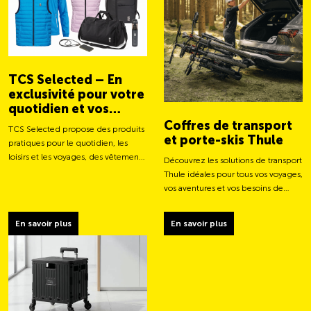
TCS Selected – En
exclusivité pour votre
quotidien et vos
aventures
Coffres de transport
TCS Selected propose des produits
et porte-skis Thule
pratiques pour le quotidien, les
loisirs et les voyages, des vêtements
Découvrez les solutions de transport
aux sacs et accessoires intelligents.
Thule idéales pour tous vos voyages,
vos aventures et vos besoins de
chargement.
En savoir plus
En savoir plus