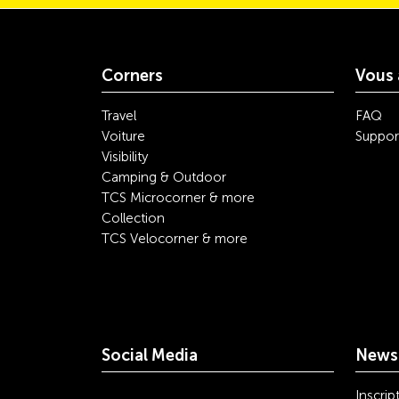
Corners
Vous 
Travel
FAQ
Voiture
Suppor
Visibility
Camping & Outdoor
TCS Microcorner & more
Collection
TCS Velocorner & more
Social Media
Newsl
youtube
linkedin
instagram
facebook
tiktok
x
Inscrip