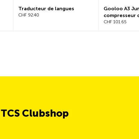
Traducteur de langues
Gooloo A3 Jum
CHF 92.40
compresseur d
CHF 101.65
e TCS Clubshop