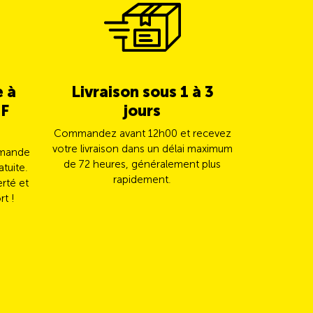
e à
Livraison sous 1 à 3
5% de c
HF
jours
TCS 
Commandez avant 12h00 et recevez
Payez vot
votre livraison dans un délai maximum
Mast
mmande
de 72 heures, généralement plus
automatiqu
atuite.
rapidement.
erté et
rt !