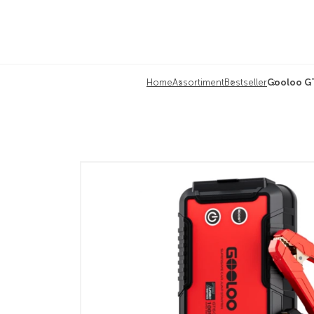
Home
Assortiment
Bestseller
Gooloo G