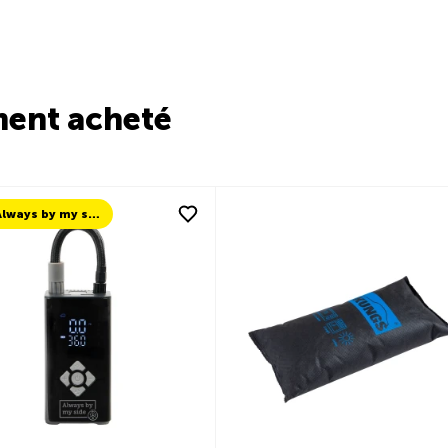
ment acheté
TCS Always by my side