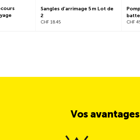
ecours
Sangles d’arrimage 5 m Lot de
Pompe
oyage
2
batte
CHF 18.45
CHF 4
Vos avantages