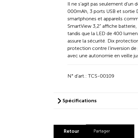
Il ne s’agit pas seulement d’un
000mAh, 3 ports USB et sortie D
smartphones et appareils comme
SmartView 3,2“ affiche batterie,
tandis que la LED de 400 lumen
assure la sécurité. Dix protectio
protection contre l’inversion de p
avec une autonomie en veille jus
N° d’art.: TCS-00109
Spécifications
Retour
Partager
Share by Lin
Share by X
Share b
Share