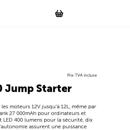
Suchen
Account
WishList
Change languag
Toggle men
Shopping cart
Prix TVA incluse
 Jump Starter
les moteurs 12V jusqu’à 12L, même par
ank 27 000mAh pour ordinateurs et
 LED 400 lumens pour la sécurité, dix
d’autonomie assurent une puissance