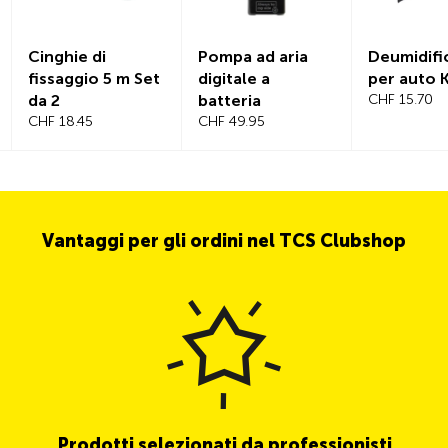
Cinghie di
Pompa ad aria
Deumidifi
fissaggio 5 m Set
digitale a
per auto 
da 2
batteria
CHF 15.70
CHF 18.45
CHF 49.95
Vantaggi per gli ordini nel TCS Clubshop
Prodotti selezionati da professionisti