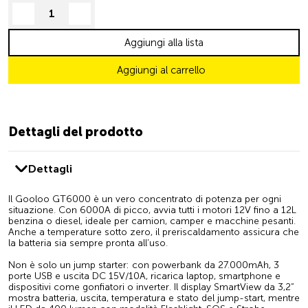
decrease quantity
increase quantity
Aggiungi alla lista
Aggiungi al carrello
Dettagli del prodotto
Dettagli
Il Gooloo GT6000 è un vero concentrato di potenza per ogni
situazione. Con 6000A di picco, avvia tutti i motori 12V fino a 12L
benzina o diesel, ideale per camion, camper e macchine pesanti.
Anche a temperature sotto zero, il preriscaldamento assicura che
la batteria sia sempre pronta all’uso.
Non è solo un jump starter: con powerbank da 27.000mAh, 3
porte USB e uscita DC 15V/10A, ricarica laptop, smartphone e
dispositivi come gonfiatori o inverter. Il display SmartView da 3,2“
mostra batteria, uscita, temperatura e stato del jump-start, mentre