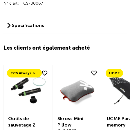
N° d’art.: TCS-00067
Spécifications
Les clients ont également acheté
TCS Always by my side
UCME
Outils de
Skross Mini
UCME Par
sauvetage 2
Pillow
memory