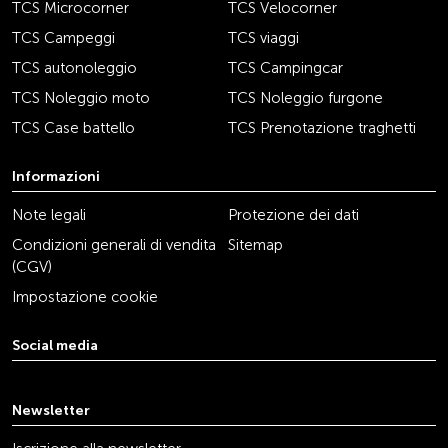
TCS Microcorner
TCS Velocorner
TCS Campeggi
TCS viaggi
TCS autonoleggio
TCS Campingcar
TCS Noleggio moto
TCS Noleggio furgone
TCS Case battello
TCS Prenotazione traghetti
Informazioni
Note legali
Protezione dei dati
Condizioni generali di vendita
Sitemap
(CGV)
Impostazione cookie
Social media
youtube
linkedin
instagram
facebook
tiktok
x
Newsletter