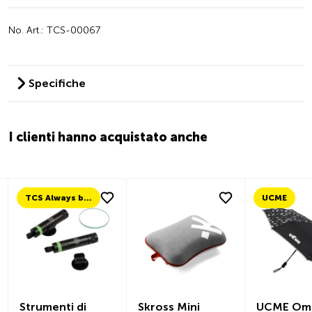
No. Art.: TCS-00067
Specifiche
I clienti hanno acquistato anche
TCS Always by my side
UCME
Strumenti di
Skross Mini
UCME Omb