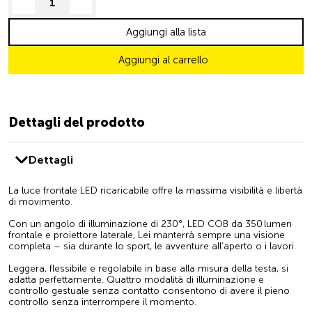
decrease quantity
increase quantity
Aggiungi alla lista
Aggiungi al carrello
Dettagli del prodotto
Dettagli
La luce frontale LED ricaricabile offre la massima visibilità e libertà
di movimento.
Con un angolo di illuminazione di 230°, LED COB da 350 lumen
frontale e proiettore laterale, Lei manterrà sempre una visione
completa – sia durante lo sport, le avventure all’aperto o i lavori.
Leggera, flessibile e regolabile in base alla misura della testa, si
adatta perfettamente. Quattro modalità di illuminazione e
controllo gestuale senza contatto consentono di avere il pieno
controllo senza interrompere il momento.