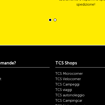
spedizione!
omande?
TCS Shops
TCS Microcorner
t
TCS Velocorner
TCS Campeggi
TCS viaggi
TCS autonoleggio
TCS Campingcar