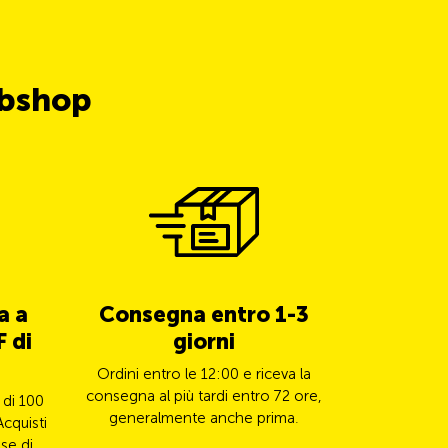
ubshop
a a
Consegna entro 1-3
5% di 
 di
giorni
TCS 
Ordini entro le 12:00 e riceva la
Paghi il s
consegna al più tardi entro 72 ore,
Mastercard e
 di 100
generalmente anche prima.
il
Acquisti
se di