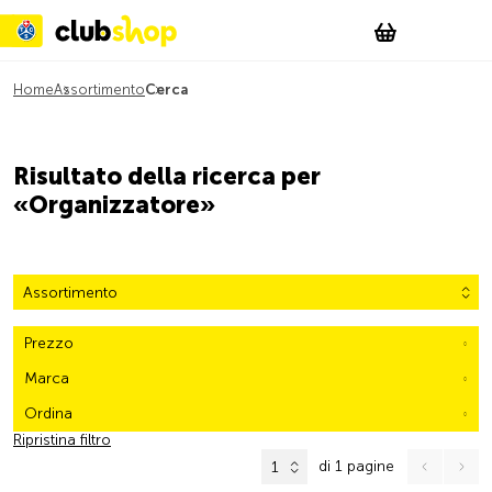
Suchen
Account
WishList
Change
Tog
Shopping c
Home
Assortimento
Cerca
Risultato della ricerca per
«Organizzatore»
Assortimento
Prezzo
Marca
Ordina
Ripristina filtro
di 1 pagine
1