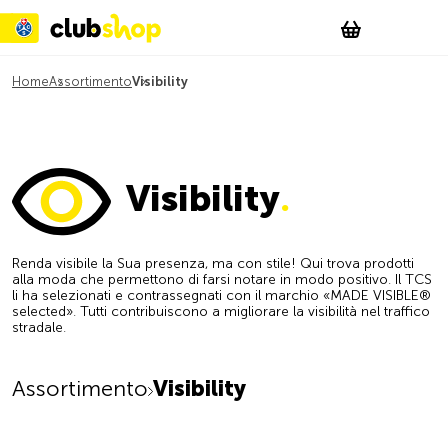
Suchen
Account
WishList
Change
Tog
Shopping c
Home
Assortimento
Visibility
Visibility
.
Renda visibile la Sua presenza, ma con stile! Qui trova prodotti
alla moda che permettono di farsi notare in modo positivo. Il TCS
li ha selezionati e contrassegnati con il marchio «MADE VISIBLE®
selected». Tutti contribuiscono a migliorare la visibilità nel traffico
stradale.
Assortimento
Visibility