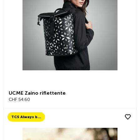
UCME Zaino riflettente
CHF 54.60
TCS Always by my side