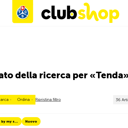
ato della ricerca per «Tenda
arca
Ordina
Ripristina filtro
36 Art
TCS Always by my side
Nuovo