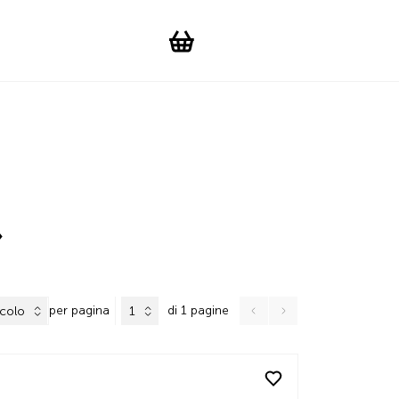
Suchen
Account
WishList
Change languag
Toggle men
Shopping cart
»
per pagina
di 1 pagine
icolo
1