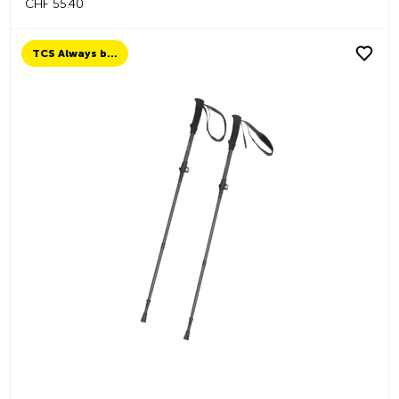
CHF 55.40
TCS Always by my side