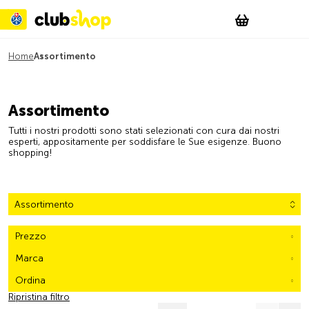
Suchen
Account
WishList
Change
Tog
Shopping c
Home
Assortimento
Assortimento
Tutti i nostri prodotti sono stati selezionati con cura dai nostri
esperti, appositamente per soddisfare le Sue esigenze. Buono
shopping!
Assortimento
Prezzo
Marca
Ordina
Ripristina filtro