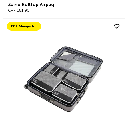
Zaino Rolltop Airpaq
CHF 161.90
TCS Always by my side