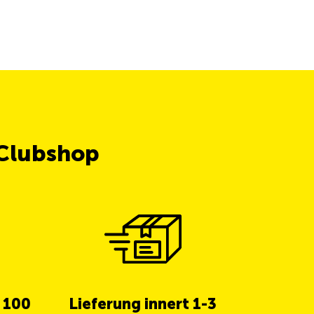
 Clubshop
b 100
Lieferung innert 1-3
5% Cas