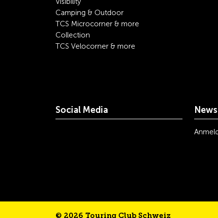
Visibility
Camping & Outdoor
TCS Microcorner & more
Collection
TCS Velocorner & more
Social Media
Newsl
youtube
linkedin
instagram
facebook
tiktok
x
Anmel
© 2026 Touring Club Schweiz