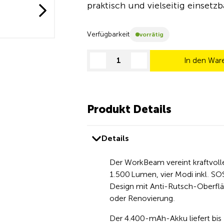
praktisch und vielseitig einsetzb
Verfügbarkeit
vorrätig
In den War
decrease quantity
increase quantity
Produkt Details
Details
Der WorkBeam vereint kraftvolle
1.500 Lumen, vier Modi inkl. SO
Design mit Anti-Rutsch-Oberflä
oder Renovierung.
Der 4.400-mAh-Akku liefert bis 