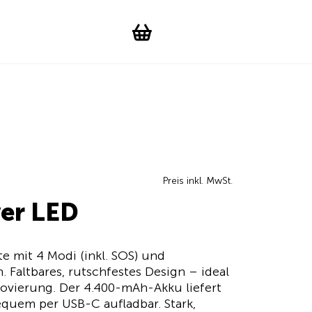
Suchen
Account
WishList
Change languag
Toggle men
Shopping cart
Preis inkl. MwSt.
er LED
e mit 4 Modi (inkl. SOS) und
 Faltbares, rutschfestes Design – ideal
ovierung. Der 4.400-mAh-Akku liefert
equem per USB-C aufladbar. Stark,