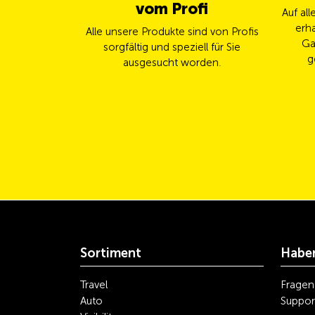
vom Profi
Auf al
erha
Alle unsere Produkte sind von Profis
Ga
sorgfältig und speziell für Sie
g
ausgesucht worden.
Sortiment
Haben
Travel
Fragen
Auto
Suppor