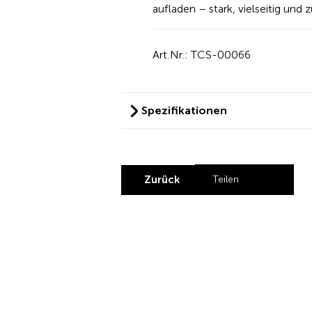
aufladen – stark, vielseitig und z
Art.Nr.: TCS-00066
Spezifikationen
Zurück
Teilen
Share by Linke
Share by X
Share by 
Share b