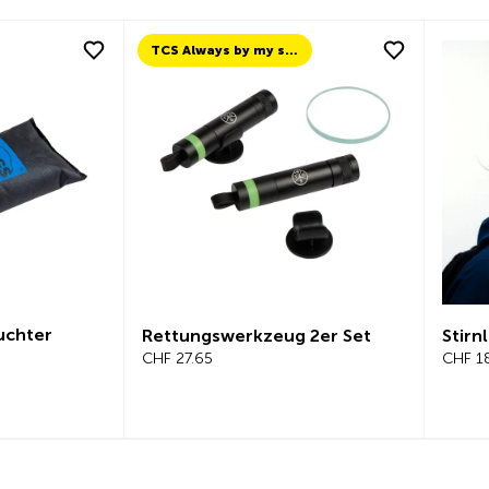
TCS Always by my side
chter
Rettungswerkzeug 2er Set
Stirnl
CHF 27.65
CHF 18.