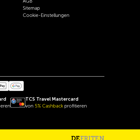
AGB
Sitemap
Cookie-Einstellungen
ard
TCS Travel Mastercard
ieren
von
5% Cashback
profitieren
DE
FR
IT
EN