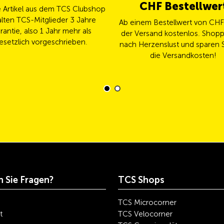
CHF Bestellwer
le Artikel aus dem TCS Clubshop
lten TCS-Mitglieder 3 Jahre
Ab einem Bestellwert von CHF 
rantie, also 1 Jahr mehr als
der Versand kostenlos. Shopp
esetzlich vorgeschrieben.
nach Herzenslust und sparen S
die Versandkosten!
 Sie Fragen?
TCS Shops
TCS Microcorner
t
TCS Velocorner