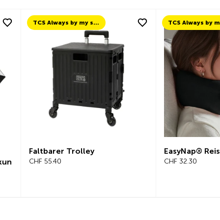
TCS Always by my side
Faltbarer Trolley
EasyNap® Reise
un
CHF 55.40
CHF 32.30