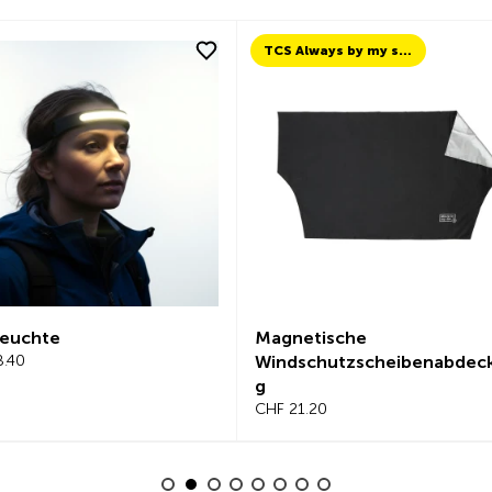
TCS Always by my side
euchte
Magnetische
40
Windschutzscheibenabdeck
g
CHF 21.20