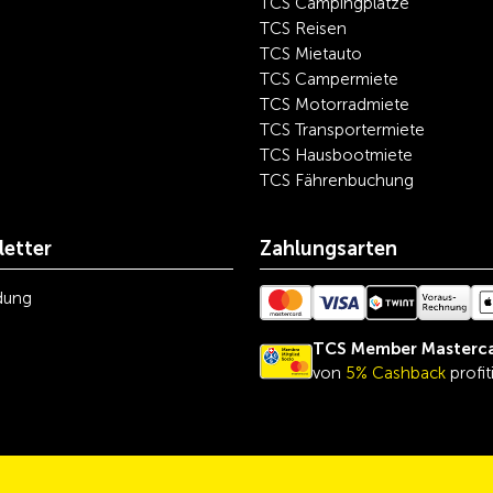
TCS Campingplätze
TCS Reisen
TCS Mietauto
TCS Campermiete
TCS Motorradmiete
TCS Transportermiete
TCS Hausbootmiete
TCS Fährenbuchung
etter
Zahlungsarten
dung
TCS Member Masterc
von
5% Cashback
profit