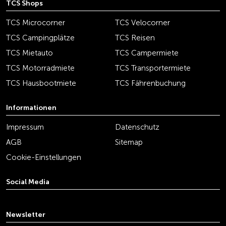
TCS Shops
TCS Microcorner
TCS Velocorner
TCS Campingplätze
TCS Reisen
TCS Mietauto
TCS Campermiete
TCS Motorradmiete
TCS Transportermiete
TCS Hausbootmiete
TCS Fährenbuchung
Informationen
Impressum
Datenschutz
AGB
Sitemap
Cookie-Einstellungen
Social Media
youtube
linkedin
instagram
facebook
tiktok
x
Newsletter