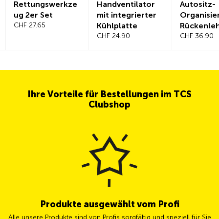
Rettungswerkze
Handventilator
Autositz-
ug 2er Set
mit integrierter
Organisie
CHF 27.65
Kühlplatte
Rückenle
CHF 24.90
hutz
CHF 36.90
Ihre Vorteile für Bestellungen im TCS
Clubshop
Produkte ausgewählt vom Profi
Alle unsere Produkte sind von Profis sorgfältig und speziell für Sie