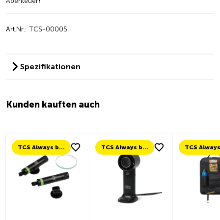
Abenteuer!
Art.Nr.: TCS-00005
Spezifikationen
Kunden kauften auch
TCS Always by my side
TCS Always by my side