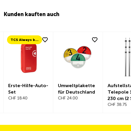
Kunden kauften auch
TCS Always by my side
Erste-Hilfe-Auto-
Umweltplakette
Aufstells
Set
für Deutschland
Telepole 
CHF 18.40
CHF 24.00
230 cm (2 
CHF 38.75