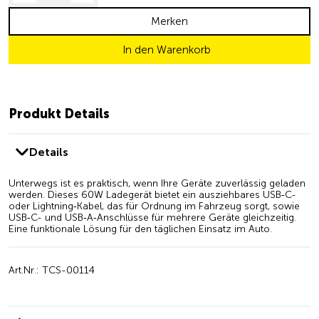
Merken
In den Warenkorb
Produkt Details
Details
Unterwegs
ist
es
praktisch,
wenn
Ihre
Geräte
zuverlässig
geladen
werden.
Dieses
60W
Ladegerät
bietet
ein
ausziehbares
USB‑C-
oder
Lightning‑Kabel,
das
für
Ordnung
im
Fahrzeug
sorgt,
sowie
USB‑C-
und
USB‑A‑Anschlüsse
für
mehrere
Geräte
gleichzeitig.
Eine
funktionale
Lösung
für
den
täglichen
Einsatz
im
Auto.
Art.Nr.: TCS-00114