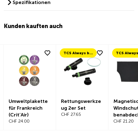
Spezifikationen
Kunden kauften auch
TCS Always by my side
Umweltplakette
Rettungswerkze
Magnetis
für Frankreich
ug 2er Set
Windschut
(Crit’Air)
CHF 27.65
benabdec
CHF 24.00
CHF 21.20