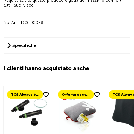
Acquisti subito questo prodotto e goda del massimo comfort in
tutti i Suoi viaggi!
No. Art.: TCS-00028
Specifiche
I clienti hanno acquistato anche
TCS Always by my side
Offerta speciale