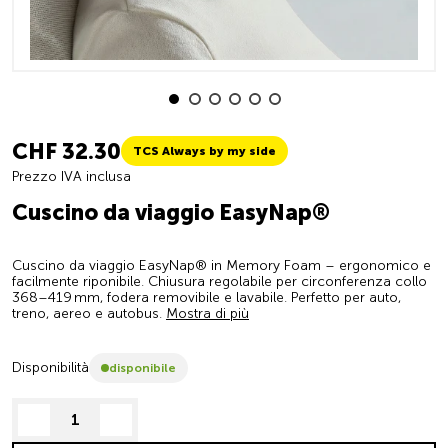
CHF 32.30
TCS Always by my side
Prezzo IVA inclusa
Cuscino da viaggio EasyNap®
Cuscino da viaggio EasyNap® in Memory Foam – ergonomico e
facilmente riponibile. Chiusura regolabile per circonferenza collo
368–419 mm, fodera removibile e lavabile. Perfetto per auto,
treno, aereo e autobus.
Mostra di più
Disponibilità
disponibile
decrease quantity
increase quantity