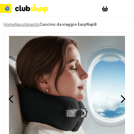
Suchen
Account
WishList
Change
Tog
Shopping c
Home
Assortimento
Cuscino da viaggio EasyNap®