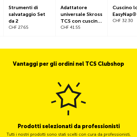
Strumenti di
Adattatore
Cuscino 
salvataggio Set
universale Skross
EasyNap®
da 2
TCS con cuscino
CHF 32.30
CHF 27.65
in omaggio del
CHF 41.55
valore di CHF
29.90
Vantaggi per gli ordini nel TCS Clubshop
Prodotti selezionati da professionisti
Tutti i nostri prodotti sono stati scelti con cura da professionisti,