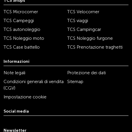
TCS Shops
TCS Microcorner
TCS Velocorner
TCS Campeggi
TCS viaggi
TCS autonoleggio
TCS Campingcar
TCS Noleggio moto
TCS Noleggio furgone
TCS Case battello
TCS Prenotazione traghetti
Informazioni
Note legali
Protezione dei dati
Condizioni generali di vendita
Sitemap
(CGV)
Impostazione cookie
Social media
youtube
linkedin
instagram
facebook
tiktok
x
Newsletter