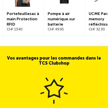
Portefeuillesac à
Pompe à air
UCME Par
main Protection
numérique sur
memory
RFID
batterie
réfléchiss
CHF 13.40
CHF 49.95
CHF 32.30
Vos avantages pour les commandes dans le
TCS Clubshop