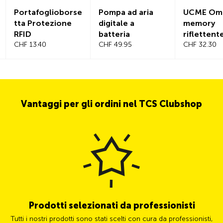
Portafoglioborse
Pompa ad aria
UCME Omb
tta Protezione
digitale a
memory
RFID
batteria
riflettent
CHF 13.40
CHF 49.95
CHF 32.30
Vantaggi per gli ordini nel TCS Clubshop
Prodotti selezionati da professionisti
Tutti i nostri prodotti sono stati scelti con cura da professionisti,