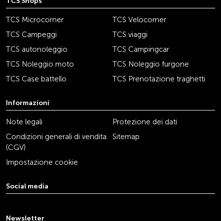
TCS Shops
TCS Microcorner
TCS Velocorner
TCS Campeggi
TCS viaggi
TCS autonoleggio
TCS Campingcar
TCS Noleggio moto
TCS Noleggio furgone
TCS Case battello
TCS Prenotazione traghetti
Informazioni
Note legali
Protezione dei dati
Condizioni generali di vendita
Sitemap
(CGV)
Impostazione cookie
Social media
youtube
linkedin
instagram
facebook
tiktok
x
Newsletter