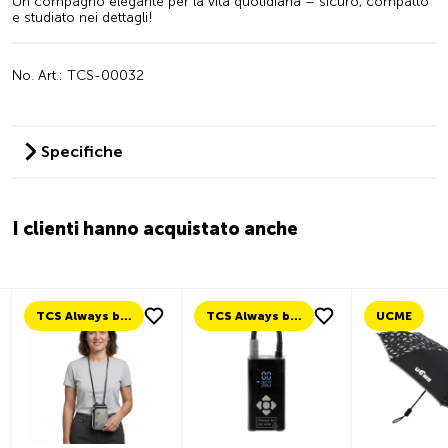
Un compagno elegante per la vita quotidiana – sicuro, compatto
e studiato nei dettagli!
No. Art.: TCS-00032
Specifiche
I clienti hanno acquistato anche
TCS Always by my side
TCS Always by my side
UCME