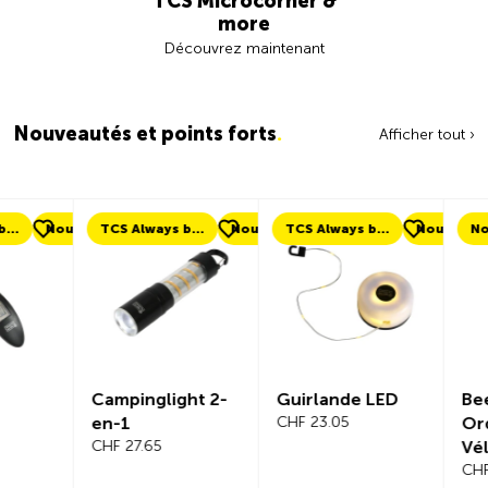
TCS Microcorner &
more
Découvrez maintenant
Nouveautés et points forts
.
Afficher tout ›
ouveau
TCS Always by my side
Nouveau
TCS Always by my side
Nouveau
Nouveau
Campinglight 2-
Guirlande LED
Beeline Ve
en-1
CHF 23.05
Ordinateu
CHF 27.65
Vélo Ens
Complet
CHF 101.65