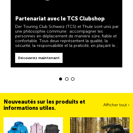
TCS toujours à mes côtés
Découvrez maintenant
Le TCS est l'expert en matière de mobilité, de
Partenariat avec le TCS Clubshop
camping, de voyages et de visibilité. Nos produits
doivent également respecter la devise « TCS toujours
Der Touring Club Schweiz (TCS) et Thule sont unis par
à mes côtés » et vous être d'une aide fiable et utile
une philosophie commune : accompagner les
lorsque vous êtes en déplacement. Vous reconnaîtrez
personnes en déplacement de manière sûre, fiable et
facilement ces produits dans la boutique grâce au
confortable. Tous deux représentent la qualité, la
label « Always by my side ».
Découvrez maintenant
sécurité, la responsabilité et la praticité, en plaçant les
besoins des voyageurs et des familles actives au
centre de leurs priorités.
Découvrez maintenant
Nouveautés sur les produits et
Afficher tout ›
informations utiles.