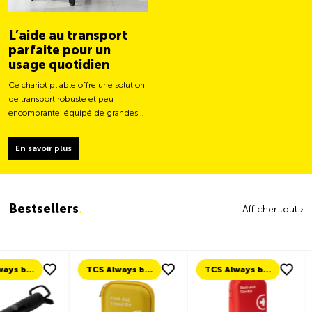
L’aide au transport
parfaite pour un
usage quotidien
Ce chariot pliable offre une solution
de transport robuste et peu
encombrante, équipé de grandes
roues pour un déplacement plus
facile et une capacité de charge
En savoir plus
plus stable.
Bestsellers
.
Afficher tout ›
TCS Always by my side
TCS Always by my side