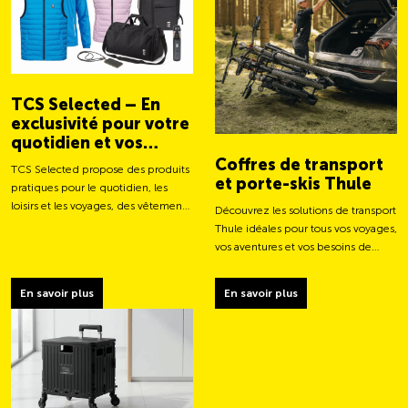
TCS Selected – En
exclusivité pour votre
quotidien et vos
aventures
Coffres de transport
TCS Selected propose des produits
et porte-skis Thule
pratiques pour le quotidien, les
loisirs et les voyages, des vêtements
Découvrez les solutions de transport
aux sacs et accessoires intelligents.
Thule idéales pour tous vos voyages,
vos aventures et vos besoins de
chargement.
En savoir plus
En savoir plus