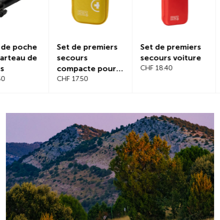
Set de premiers
Set de premiers
Protectio
secours
secours voiture
magnétiq
compacte pour
CHF 18.40
pare-bris
voyage
CHF 17.50
CHF 21.20