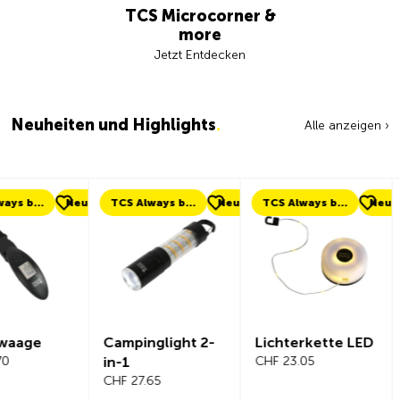
TCS Microcorner &
more
Jetzt Entdecken
Neuheiten und Highlights
.
Alle anzeigen ›
eu
TCS Always by my side
Neu
TCS Always by my side
Neu
Neu
Campinglight 2-
Lichterkette LED
Beeline Ve
in-1
CHF 23.05
Fahrradc
CHF 27.65
r Komplet