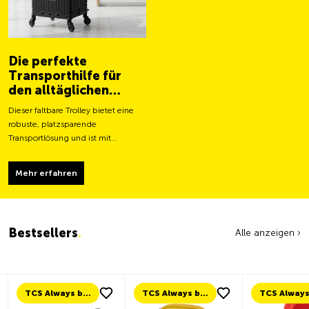
Die perfekte
Transporthilfe für
den alltäglichen
Gebrauch
Dieser faltbare Trolley bietet eine
robuste, platzsparende
Transportlösung und ist mit
grösseren Rollen für ein leichteres
Fortbewegen und eine stabilere
Mehr erfahren
Tragfähigkeit ausgestattet.
Bestsellers
.
Alle anzeigen ›
TCS Always by my side
TCS Always by my side