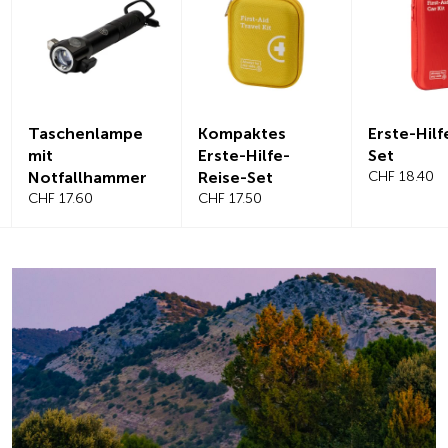
Kompaktes
Erste-Hilfe-Auto-
Magnet
Erste-Hilfe-
Set
Windsch
Reise-Set
CHF 18.40
benabd
CHF 17.50
CHF 21.2