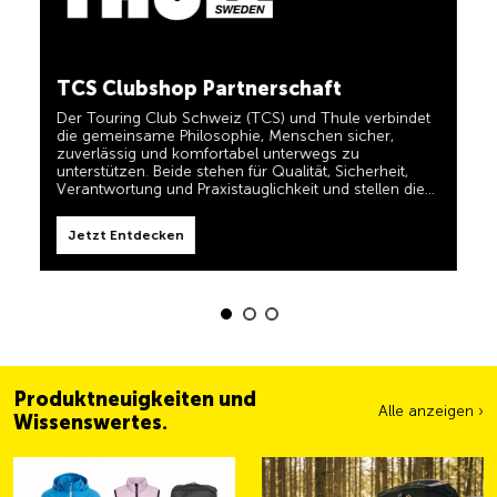
in einem und für TCS-Mitglieder dauerhaft kostenlos.
TCS immer an meiner Seite
Jetzt Entdecken
Der TCS ist der Experte, wenn es um Mobilität,
TCS Clubshop Partnerschaft
Camping, Reisen und Sichtbarkeit geht. Das Motto
„TCS immer an meiner Seite“ müssen auch unsere
Der Touring Club Schweiz (TCS) und Thule verbindet
Produkte erfüllen und Ihnen zuverlässige, nützliche
die gemeinsame Philosophie, Menschen sicher,
Helfer sein, wenn Sie unterwegs sind. Sie erkennen
zuverlässig und komfortabel unterwegs zu
diese Produkte im Shop einfach am Label 'Always by
unterstützen. Beide stehen für Qualität, Sicherheit,
my side'.
Jetzt Entdecken
Verantwortung und Praxistauglichkeit und stellen die
Bedürfnisse von Reisenden und aktiven Familien in den
Mittelpunkt.
Jetzt Entdecken
Produktneuigkeiten und
Alle anzeigen ›
Wissenswertes.