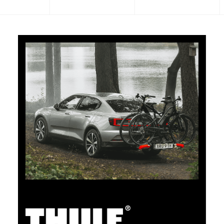
CHF 101.65
5% Cashback
Bezahlen Sie Ihre Einkäufe im clubshop.ch mit der für
TCS-Mitglieder kostenlosen TCS Member
Mastercard® und Sie erhalten automatisch 5% als
Cashback zurück erstattet. Die TCS Member
Mastercard ist TCS Mitglieds-, Bezahl- und Sparkarte