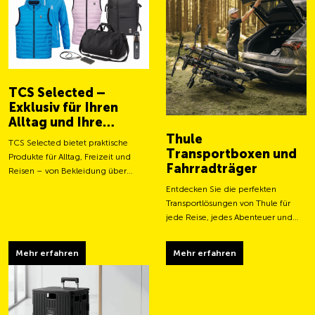
TCS Selected –
Exklusiv für Ihren
Alltag und Ihre
Abenteuer
Thule
TCS Selected bietet praktische
Transportboxen und
Produkte für Alltag, Freizeit und
Fahrradträger
Reisen – von Bekleidung über
Taschen bis hin zu smarten
Entdecken Sie die perfekten
Accessoires.
Transportlösungen von Thule für
jede Reise, jedes Abenteuer und
jeden Transportbedarf.
Mehr erfahren
Mehr erfahren