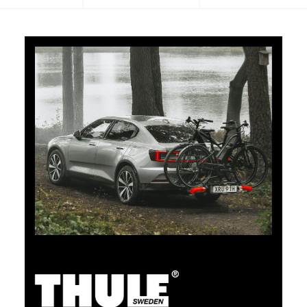
5% di cashback
Pagate i vostri acquisti su clubshop.ch con la TCS
Member Mastercard®, gratuita per i soci TCS, e
riceverete automaticamente un cashback del 5%. La
TCS Member Mastercard è allo stesso tempo carta
socio, carta di pagamento e carta vantaggi, ed è
gratuita a tempo indeterminato per i soci TCS.