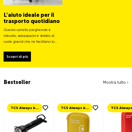
L’aiuto ideale per il
trasporto quotidiano
Questo carrello pieghevole è
robusto, salvaspazio e dotato di
ruote grandi che ne facilitano lo
spostamento e ne stabilizzano il
carico.
Scopri di più
Bestseller
.
Mostra tutto ›
TCS Always by my side
TCS Always by my side