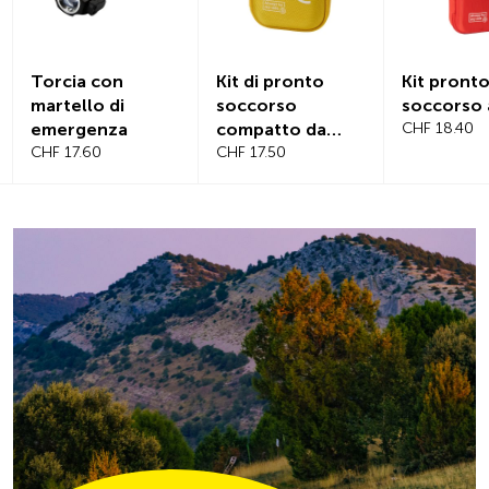
Kit di pronto
Kit pronto
Copertu
soccorso
soccorso auto
magneti
compatto da
CHF 18.40
parabre
viaggio
CHF 17.50
CHF 21.2