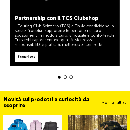
TCS sempre al mio fianco
Scopri ora
Il TCS è l’esperto in materia di mobilità, campeggio,
Partnership con il TCS Clubshop
viaggi e sicurezza. Anche i prodotti TCS riflettono il
motto «TCS sempre al mio fianco» e rappresentano
Il Touring Club Svizzero (TCS) e Thule condividono la
un aiuto affidabile e pratico durante ogni spostamento.
stessa filosofia: supportare le persone nei loro
Tali prodotti sono facilmente riconoscibili nel negozio
spostamenti in modo sicuro, affidabile e confortevole.
grazie all’etichetta «Always by my side».
Entrambi rappresentano qualità, sicurezza,
Scopri ora
responsabilità e praticità, mettendo al centro le
esigenze dei viaggiatori e delle famiglie attive.
Scopri ora
Novità sui prodotti e curiosità da
Mostra tutto ›
scoprire.