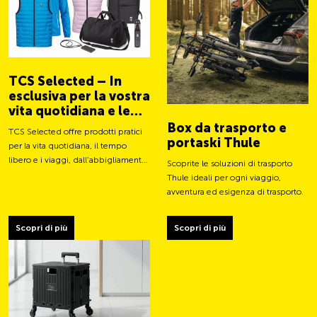
TCS Selected – In
esclusiva per la vostra
vita quotidiana e le
vostre avventure
Box da trasporto e
TCS Selected offre prodotti pratici
portaski Thule
per la vita quotidiana, il tempo
libero e i viaggi, dall’abbigliamento
Scoprite le soluzioni di trasporto
a borse e accessori intelligenti.
Thule ideali per ogni viaggio,
avventura ed esigenza di trasporto.
Scopri di più
Scopri di più