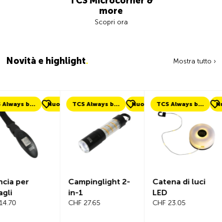
TCS Microcorner &
more
Scopri ora
Novità e highlight
.
Mostra tutto ›
uovo
TCS Always by my side
Nuovo
TCS Always by my side
Nuovo
Nuovo
Campinglight 2-
Catena di luci
Beeline V
in-1
LED
Computer
CHF 27.65
CHF 23.05
Bicicletta
Complet
CHF 101.65