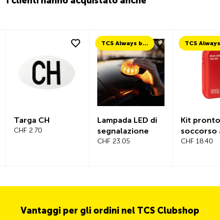
I clienti hanno acquistato anche
TCS Always by my side
Targa CH
Lampada LED di
Kit pront
CHF 2.70
segnalazione
soccorso 
CHF 23.05
CHF 18.40
Vantaggi per gli ordini nel TCS Clubshop