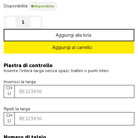
Disponibilità
disponibile
decrease quantity
increase quantity
Aggiungi alla lista
Aggiungi al carrello
Piastra di controllo
Inserire l'intera targa senza spazi, trattini o punti interi.
Inserisci la targa
CH
LI
Ripeti la targa
CH
LI
Numero di telaio