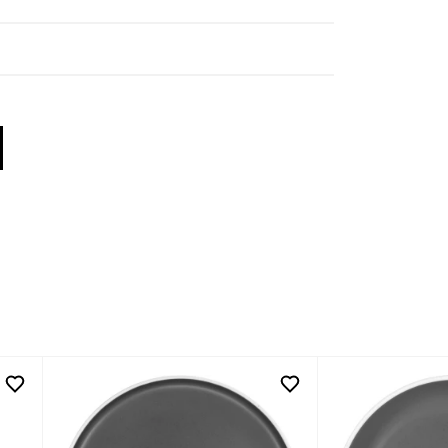
inkedIn
 X
 by Facebook
re by Email