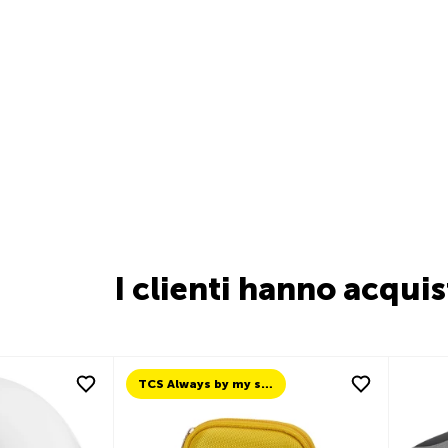
I clienti hanno acqui
TCS Always by my side