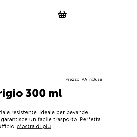
Suchen
Account
WishList
Change languag
Toggle men
Shopping cart
Prezzo IVA inclusa
igio 300 ml
riale resistente, ideale per bevande
 garantisce un facile trasporto. Perfetta
fficio.
Mostra di più