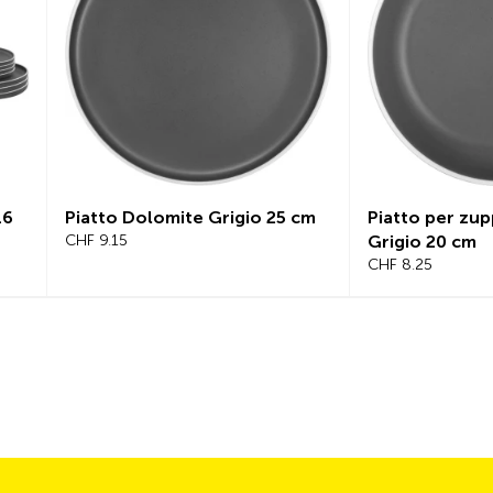
16
Piatto Dolomite Grigio 25 cm
Piatto per zu
CHF 9.15
Grigio 20 cm
CHF 8.25