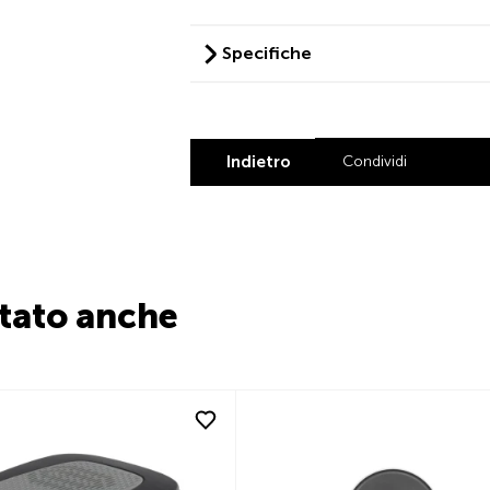
Specifiche
Indietro
Condividi
Share by L
Share by
Share
Sha
stato anche