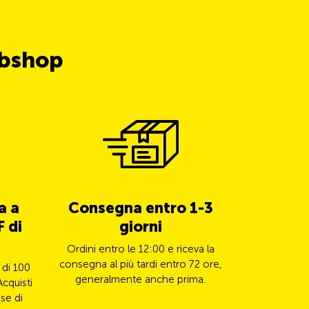
ubshop
a a
Consegna entro 1-3
5% di 
 di
giorni
TCS 
Ordini entro le 12:00 e riceva la
Paghi il s
consegna al più tardi entro 72 ore,
Mastercard e
 di 100
generalmente anche prima.
il
Acquisti
se di