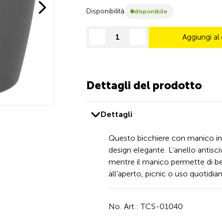
Disponibilità
disponibile
Aggiungi al 
decrease quantity
increase quantity
Dettagli del prodotto
Dettagli
Questo bicchiere con manico in 
design elegante. L’anello antisciv
mentre il manico permette di b
all’aperto, picnic o uso quotidi
No. Art.: TCS-01040