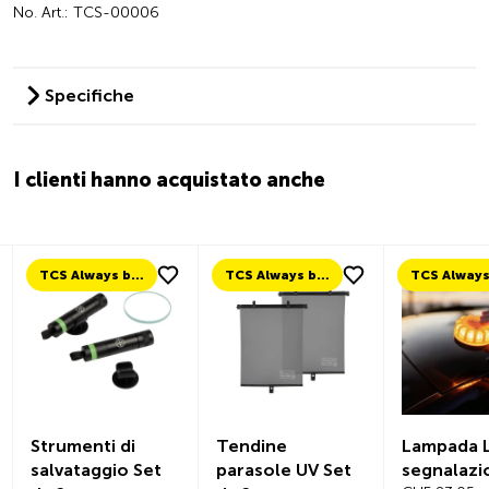
No. Art.: TCS-00006
Specifiche
I clienti hanno acquistato anche
TCS Always by my side
TCS Always by my side
Strumenti di
Tendine
Lampada L
salvataggio Set
parasole UV Set
segnalazi