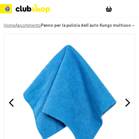
Suchen
Account
WishList
Change
Tog
Shopping c
Home
Assortimento
Panno per la pulizia dell’auto Kungs multiuso – 3