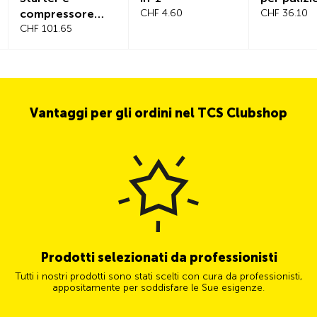
compressore
CHF 4.60
CHF 36.10
d’aria
CHF 101.65
Vantaggi per gli ordini nel TCS Clubshop
Prodotti selezionati da professionisti
Tutti i nostri prodotti sono stati scelti con cura da professionisti,
appositamente per soddisfare le Sue esigenze.