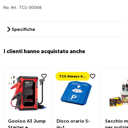
No. Art.: TCS-00068
Specifiche
I clienti hanno acquistato anche
TCS Always by my side
Gooloo A3 Jump
Disco orario 5-
Secchio m
Starter e
in-1
per pulizi