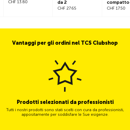
CHF 13.80
da 2
compatto
CHF 27.65
viaggio
CHF 17.50
Vantaggi per gli ordini nel TCS Clubshop
Prodotti selezionati da professionisti
Tutti i nostri prodotti sono stati scelti con cura da professionisti,
appositamente per soddisfare le Sue esigenze.