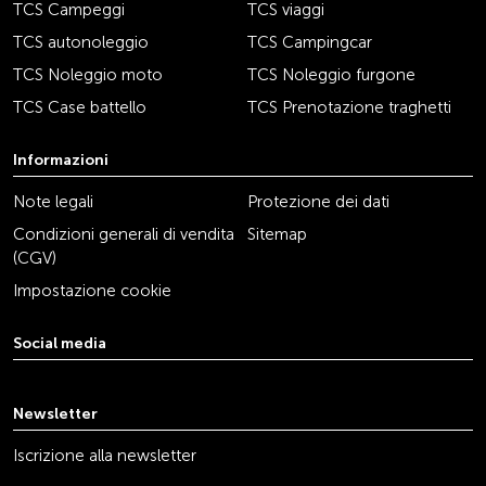
TCS Campeggi
TCS viaggi
TCS autonoleggio
TCS Campingcar
TCS Noleggio moto
TCS Noleggio furgone
TCS Case battello
TCS Prenotazione traghetti
Informazioni
Note legali
Protezione dei dati
Condizioni generali di vendita
Sitemap
(CGV)
Impostazione cookie
Social media
youtube
linkedin
instagram
facebook
tiktok
x
Newsletter
Iscrizione alla newsletter