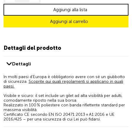
Aggiungi alla lista
Aggiungi al carrello
Dettagli del prodotto
Dettagli
In molti paesi d’Europa è obbligatorio avere con sé un giubbotto
di sicurezza.
Scoprite qui quali regolamenti si applicano in quali
paesi.
Visibile e sicuro: il set include un gilet ad alta visibilità per adulti,
comodamente riposto nella sua borsa.
Realizzato in 100 % poliestere con banda riflettente standard per
massima visibilità.
Certificato CE secondo EN ISO 20471:2013 + A1:2016 e UE
2016/425 – per una sicurezza di cui Lei può fidarsi.