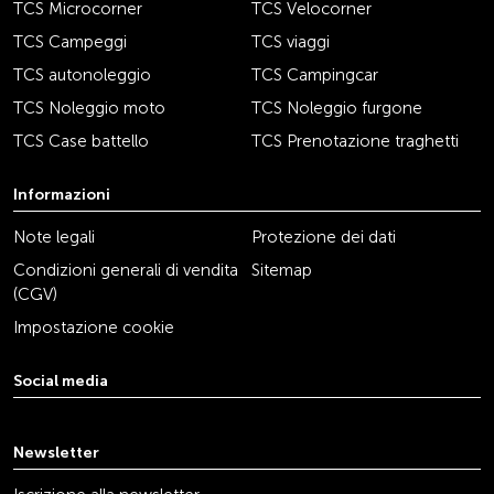
TCS Microcorner
TCS Velocorner
TCS Campeggi
TCS viaggi
TCS autonoleggio
TCS Campingcar
TCS Noleggio moto
TCS Noleggio furgone
TCS Case battello
TCS Prenotazione traghetti
Informazioni
Note legali
Protezione dei dati
Condizioni generali di vendita
Sitemap
(CGV)
Impostazione cookie
Social media
youtube
linkedin
instagram
facebook
tiktok
x
Newsletter