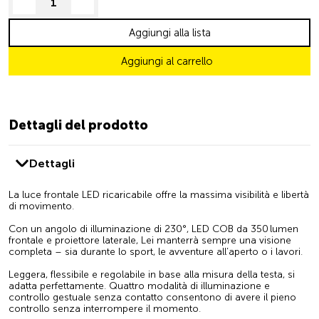
decrease quantity
increase quantity
Aggiungi alla lista
Aggiungi al carrello
Dettagli del prodotto
Dettagli
La luce frontale LED ricaricabile offre la massima visibilità e libertà
di movimento.
Con un angolo di illuminazione di 230°, LED COB da 350 lumen
frontale e proiettore laterale, Lei manterrà sempre una visione
completa – sia durante lo sport, le avventure all’aperto o i lavori.
Leggera, flessibile e regolabile in base alla misura della testa, si
adatta perfettamente. Quattro modalità di illuminazione e
controllo gestuale senza contatto consentono di avere il pieno
controllo senza interrompere il momento.