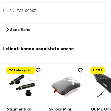
No. Art.: TCS-00067
Specifiche
I clienti hanno acquistato anche
TCS Always by my side
UCME
Strumenti di
Skross Mini
UCME Omb