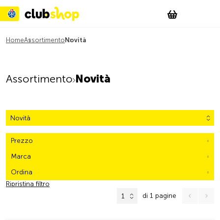
Suchen
Account
WishList
Change
Tog
Shopping c
Home
Assortimento
Novità
Assortimento
Novità
Novità
Prezzo
Marca
Ordina
Ripristina filtro
di 1 pagine
1