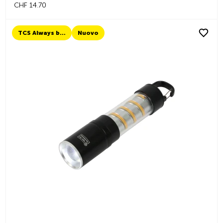
CHF 14.70
TCS Always by my side
Nuovo