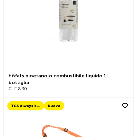
höfats bioetanolo combustibile liquido 1l
bottiglia
CHF 8.30
TCS Always by my side
Nuovo