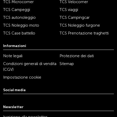
TCS Microcorner
TCS Velocorner
TCS Campeggi
TCS viaggi
TCS autonoleggio
TCS Campingcar
TCS Noleggio moto
TCS Noleggio furgone
TCS Case battello
TCS Prenotazione traghetti
Informazioni
Note legali
Protezione dei dati
Condizioni generali di vendita
Sitemap
(CGV)
Impostazione cookie
Social media
youtube
linkedin
instagram
facebook
tiktok
x
Newsletter