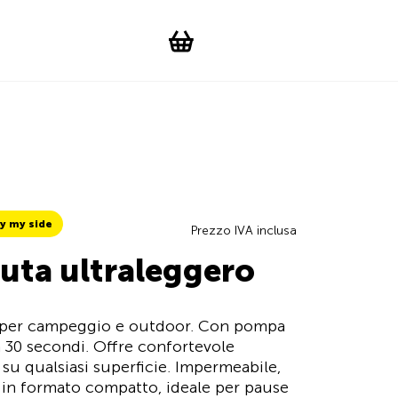
Suchen
Account
WishList
Change languag
Toggle men
Shopping cart
y my side
Prezzo IVA inclusa
uta ultraleggero
o per campeggio e outdoor. Con pompa
ca 30 secondi. Offre confortevole
su qualsiasi superficie. Impermeabile,
 in formato compatto, ideale per pause