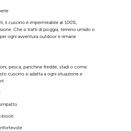
perie
ti, il cuscino è impermeabile al 100%, 
sione. Che si tratti di pioggia, terreno umido o 
o per ogni avventura outdoor e rimane 
oni, pesca, panchine fredde, stadi o come 
sto cuscino si adatta a ogni situazione e 
rt.
:
compatto
cessori
onfortevole