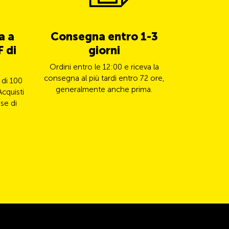
a a
Consegna entro 1-3
5% di 
 di
giorni
TCS 
Ordini entro le 12:00 e riceva la
Paghi il s
consegna al più tardi entro 72 ore,
Mastercard e
 di 100
generalmente anche prima.
il
Acquisti
se di