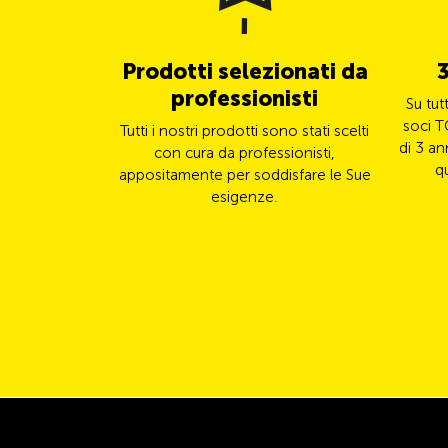
Prodotti selezionati da
3
professionisti
Su tut
soci T
Tutti i nostri prodotti sono stati scelti
di 3 an
con cura da professionisti,
q
appositamente per soddisfare le Sue
esigenze.