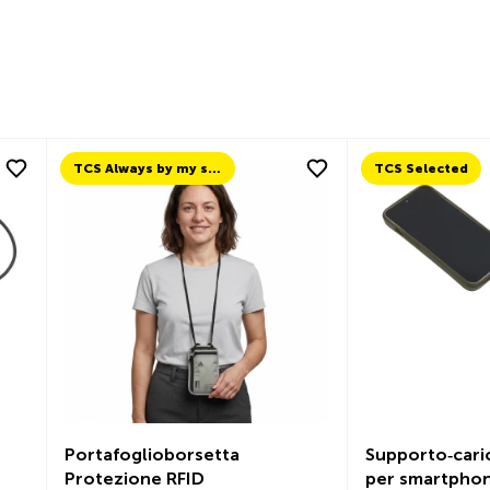
TCS Always by my side
TCS Selected
oglioborsetta
Supporto‑caricatore USB‑C
ione RFID
per smartphone 30 cm