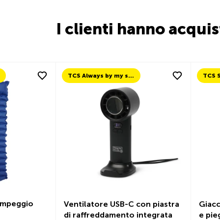
I clienti hanno acqui
TCS Always by my side
TCS Selected
Ventilatore USB-C con piastra
Giacca impermeabil
di raffreddamento integrata
e pieghevole