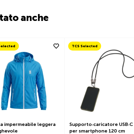
stato anche
TCS Selected
e leggera
Supporto‑caricatore USB‑C
Portaf
per smartphone 120 cm
Protez