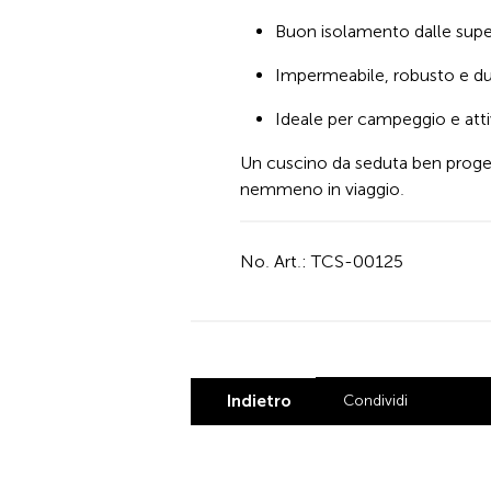
Buon isolamento dalle super
Impermeabile, robusto e d
Ideale per campeggio e atti
Un cuscino da seduta ben proget
nemmeno in viaggio.
No. Art.: TCS-00125
Indietro
Condividi
Share by L
Share by
Share
Sha