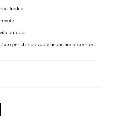
fici fredde
urevole
vità outdoor
tato per chi non vuole rinunciare al comfort 
inkedIn
 X
 by Facebook
re by Email