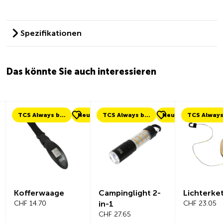
Spezifikationen
Das könnte Sie auch interessieren
TCS Always by my side
Neu
TCS Always by my side
Neu
Kofferwaage
Campinglight 2-
Lichterke
CHF 14.70
in-1
CHF 23.05
CHF 27.65