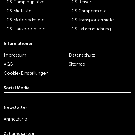
TCS Campingplätze
TCS Reisen
TCS Mietauto
TCS Campermiete
TCS Motorradmiete
TCS Transportermiete
TCS Hausbootmiete
TCS Fährenbuchung
Informationen
Impressum
Datenschutz
AGB
Sitemap
Cookie-Einstellungen
Social Media
youtube
linkedin
instagram
facebook
tiktok
x
Newsletter
Anmeldung
Zahlungsarten