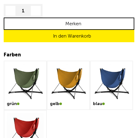
decrease quantity
increase quantity
Merken
In den Warenkorb
Farben
grün
gelb
blau