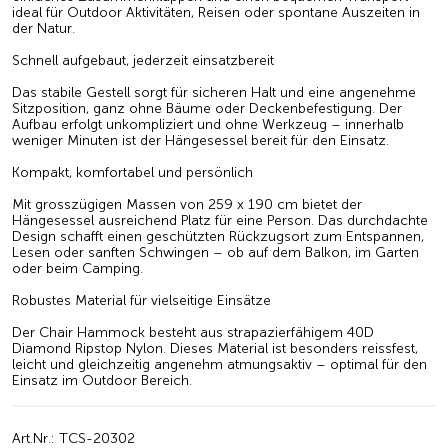
ideal für Outdoor Aktivitäten, Reisen oder spontane Auszeiten in
der Natur.
Schnell aufgebaut, jederzeit einsatzbereit
Das stabile Gestell sorgt für sicheren Halt und eine angenehme
Sitzposition, ganz ohne Bäume oder Deckenbefestigung. Der
Aufbau erfolgt unkompliziert und ohne Werkzeug – innerhalb
weniger Minuten ist der Hängesessel bereit für den Einsatz.
Kompakt, komfortabel und persönlich
Mit grosszügigen Massen von 259 x 190 cm bietet der
Hängesessel ausreichend Platz für eine Person. Das durchdachte
Design schafft einen geschützten Rückzugsort zum Entspannen,
Lesen oder sanften Schwingen – ob auf dem Balkon, im Garten
oder beim Camping.
Robustes Material für vielseitige Einsätze
Der Chair Hammock besteht aus strapazierfähigem 40D
Diamond Ripstop Nylon. Dieses Material ist besonders reissfest,
leicht und gleichzeitig angenehm atmungsaktiv – optimal für den
Einsatz im Outdoor Bereich.
Art.Nr.: TCS-20302