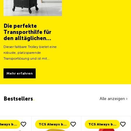
Die perfekte
Transporthilfe für
den alltäglichen
Gebrauch
Dieser faltbare Trolley bietet eine
robuste, platzsparende
Transportlösung und ist mit
grösseren Rollen für ein leichteres
Fortbewegen und eine stabilere
Mehr erfahren
Tragfähigkeit ausgestattet.
Bestsellers
.
Alle anzeigen ›
TCS Always by my side
TCS Always by my side