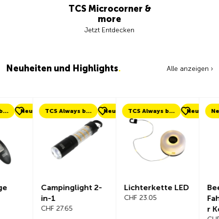
TCS Microcorner &
more
Jetzt Entdecken
Neuheiten und Highlights
.
Alle anzeigen ›
eu
TCS Always by my side
Neu
TCS Always by my side
Neu
Neu
Campinglight 2-
Lichterkette LED
Beeline Ve
in-1
CHF 23.05
Fahrradc
CHF 27.65
r Komplet