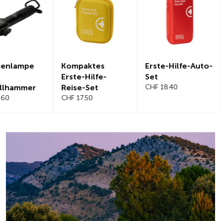
Kompaktes
Erste-Hilfe-Auto-
Magnetis
Erste-Hilfe-
Set
Windschut
Reise-Set
CHF 18.40
benabdec
CHF 17.50
CHF 21.20