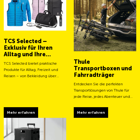
TCS Selected –
Exklusiv für Ihren
Alltag und Ihre
Abenteuer
Thule
TCS Selected bietet praktische
Transportboxen und
Produkte für Alltag, Freizeit und
Fahrradträger
Reisen – von Bekleidung über
Taschen bis hin zu smarten
Entdecken Sie die perfekten
Accessoires.
Transportlösungen von Thule für
jede Reise, jedes Abenteuer und
jeden Transportbedarf.
Mehr erfahren
Mehr erfahren