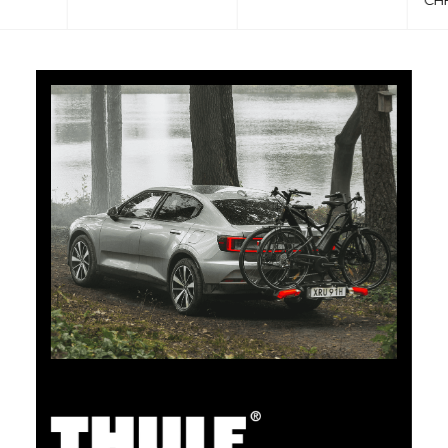
CHF 101.65
5% Cashback
Bezahlen Sie Ihre Einkäufe im clubshop.ch mit der für
TCS-Mitglieder kostenlosen TCS Member
Mastercard® und Sie erhalten automatisch 5% als
Cashback zurück erstattet. Die TCS Member
Mastercard ist TCS Mitglieds-, Bezahl- und Sparkarte