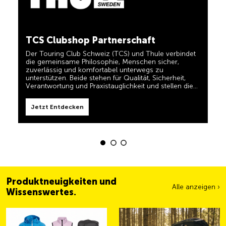
in einem und für TCS-Mitglieder dauerhaft kostenlos.
TCS immer an meiner Seite
Jetzt Entdecken
TCS Clubshop Partnerschaft
Der TCS ist der Experte, wenn es um Mobilität,
Camping, Reisen und Sichtbarkeit geht. Das Motto
Der Touring Club Schweiz (TCS) und Thule verbindet
„TCS immer an meiner Seite“ müssen auch unsere
die gemeinsame Philosophie, Menschen sicher,
Produkte erfüllen und Ihnen zuverlässige, nützliche
zuverlässig und komfortabel unterwegs zu
Helfer sein, wenn Sie unterwegs sind. Sie erkennen
unterstützen. Beide stehen für Qualität, Sicherheit,
diese Produkte im Shop einfach am Label 'Always by
Verantwortung und Praxistauglichkeit und stellen die
my side'.
Jetzt Entdecken
Bedürfnisse von Reisenden und aktiven Familien in den
Mittelpunkt.
Jetzt Entdecken
Produktneuigkeiten und
Alle anzeigen ›
Wissenswertes.