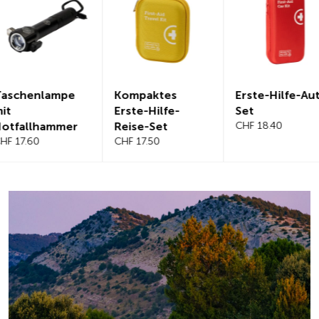
Kompaktes
Erste-Hilfe-Auto-
Magnetis
Erste-Hilfe-
Set
Windschut
Reise-Set
CHF 18.40
benabdec
CHF 17.50
CHF 21.20