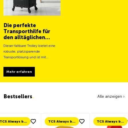
Die perfekte
Transporthilfe für
den alltäglichen
Gebrauch
Dieser faltbare Trolley bietet eine
robuste, platzsparende
Transportlösung und ist mit
grösseren Rollen für ein leichteres
Fortbewegen und eine stabilere
Mehr erfahren
Tragfähigkeit ausgestattet.
Bestsellers
.
Alle anzeigen ›
TCS Always by my side
TCS Always by my side