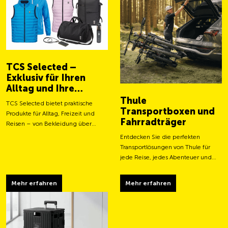
TCS Selected –
Exklusiv für Ihren
Alltag und Ihre
Abenteuer
Thule
TCS Selected bietet praktische
Transportboxen und
Produkte für Alltag, Freizeit und
Fahrradträger
Reisen – von Bekleidung über
Taschen bis hin zu smarten
Entdecken Sie die perfekten
Accessoires.
Transportlösungen von Thule für
jede Reise, jedes Abenteuer und
jeden Transportbedarf.
Mehr erfahren
Mehr erfahren