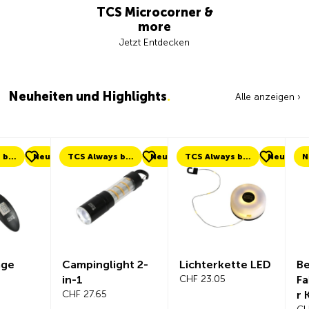
TCS Microcorner &
more
Jetzt Entdecken
Neuheiten und Highlights
.
Alle anzeigen ›
eu
TCS Always by my side
Neu
TCS Always by my side
Neu
Neu
Campinglight 2-
Lichterkette LED
Beeline Ve
in-1
CHF 23.05
Fahrradc
CHF 27.65
r Komplet