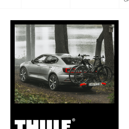
CHF 101.65
5% Cashback
Bezahlen Sie Ihre Einkäufe im clubshop.ch mit der für
TCS-Mitglieder kostenlosen TCS Member
Mastercard® und Sie erhalten automatisch 5% als
Cashback zurück erstattet. Die TCS Member
Mastercard ist TCS Mitglieds-, Bezahl- und Sparkarte