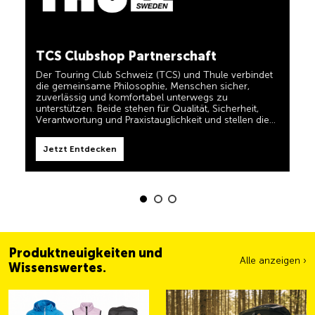
in einem und für TCS-Mitglieder dauerhaft kostenlos.
TCS immer an meiner Seite
Jetzt Entdecken
TCS Clubshop Partnerschaft
Der TCS ist der Experte, wenn es um Mobilität,
Camping, Reisen und Sichtbarkeit geht. Das Motto
Der Touring Club Schweiz (TCS) und Thule verbindet
„TCS immer an meiner Seite“ müssen auch unsere
die gemeinsame Philosophie, Menschen sicher,
Produkte erfüllen und Ihnen zuverlässige, nützliche
zuverlässig und komfortabel unterwegs zu
Helfer sein, wenn Sie unterwegs sind. Sie erkennen
unterstützen. Beide stehen für Qualität, Sicherheit,
diese Produkte im Shop einfach am Label 'Always by
Verantwortung und Praxistauglichkeit und stellen die
my side'.
Jetzt Entdecken
Bedürfnisse von Reisenden und aktiven Familien in den
Mittelpunkt.
Jetzt Entdecken
Produktneuigkeiten und
Alle anzeigen ›
Wissenswertes.