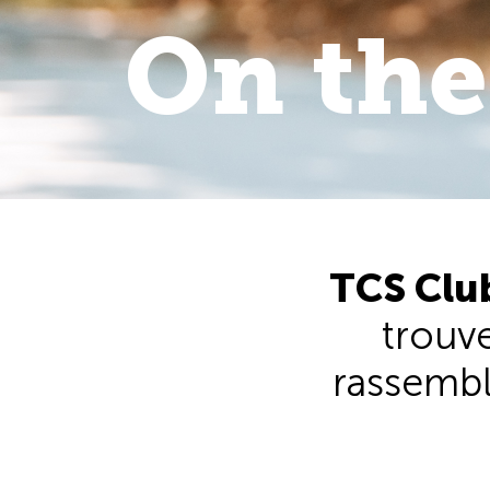
On the
On the 
walk
.
TCS Club
trouve
rassembl