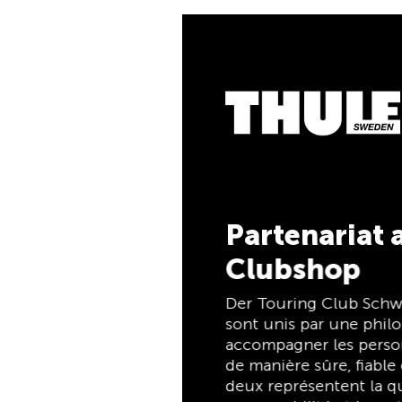
5 % de cash
Payez vos achats sur c
TCS Member Mastercard
membres du TCS, et re
automatiquement 5 % d
Member Mastercard est à
membre, carte de paiem
d’épargne, et reste grat
membres du TCS.
Partenariat avec le TCS
Clubshop
Découvrez mainten
Der Touring Club Schweiz (TCS) et Thule
sont unis par une philosophie commune :
accompagner les personnes en déplacement
de manière sûre, fiable et confortable. Tous
deux représentent la qualité, la sécurité, la
responsabilité et la praticité, en plaçant les
besoins des voyageurs et des familles