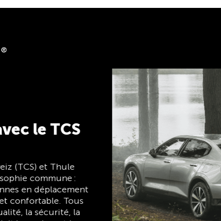
back
lubshop.ch avec la
®, gratuite pour les
cevez
e cashback. La TCS
 la fois carte de
ent et carte
uite à vie pour les
TCS toujours à mes
côtés
ant
Le TCS est l'expert en matière de mobilité,
de camping, de voyages et de visibilité. Nos
produits doivent également respecter la
devise « TCS toujours à mes côtés » et vous
être d'une aide fiable et utile lorsque vous
êtes en déplacement. Vous reconnaîtrez
facilement ces produits dans la boutique
grâce au label « Always by my side ».