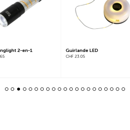
lande LED
Beeline Velo 2 Ordinateur 
3.05
Vélo Ensemble Complet
CHF 101.65