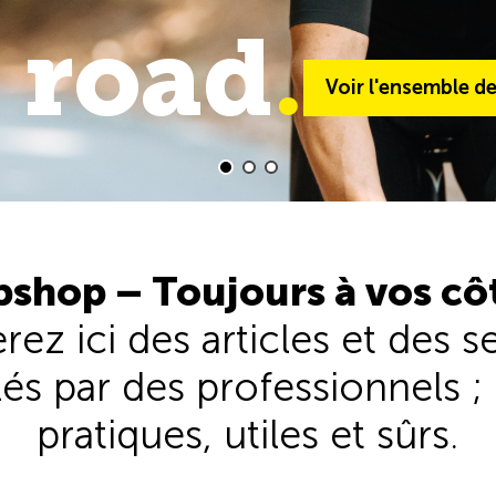
 road
trail
.
.
Voir l'ensemble de 
Voir l'ensemble d
shop – Toujours à vos cô
rez ici des articles et des s
és par des professionnels ; 
pratiques, utiles et sûrs.