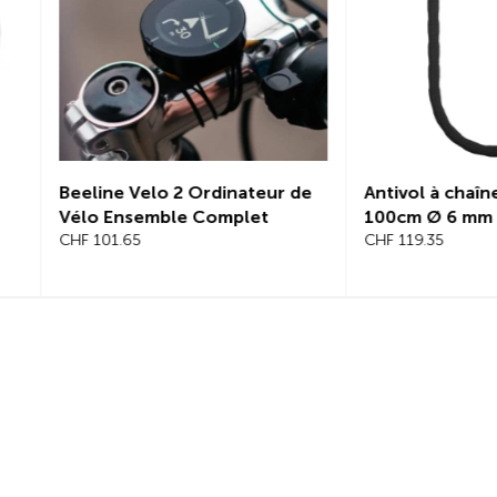
de
Antivol à chaîne, SEREA SWIFT
Antivol à chaî
100cm Ø 6 mm
125cm, Ø 8mm
CHF 119.35
CHF 145.25