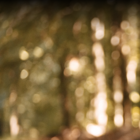
On an
after