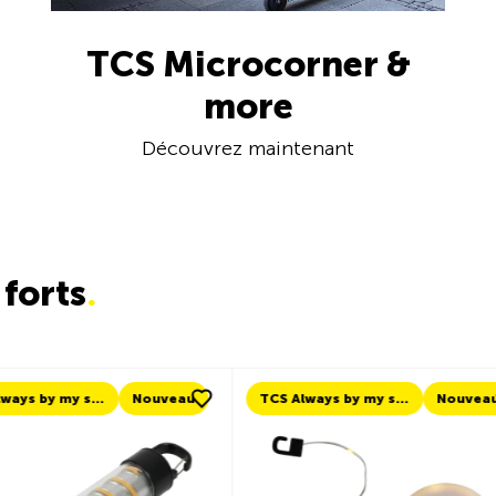
TCS Microcorner &
more
Découvrez maintenant
forts
.
TCS Always by my side
Nouveau
Nouveau