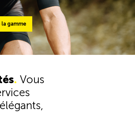
la gamme
e la gamme
Voir l'ensemble de la gamme
tés
.
Vous
ervices
élégants,