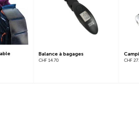
Campinglight 2-en-1
Guir
CHF 27.65
CHF 2