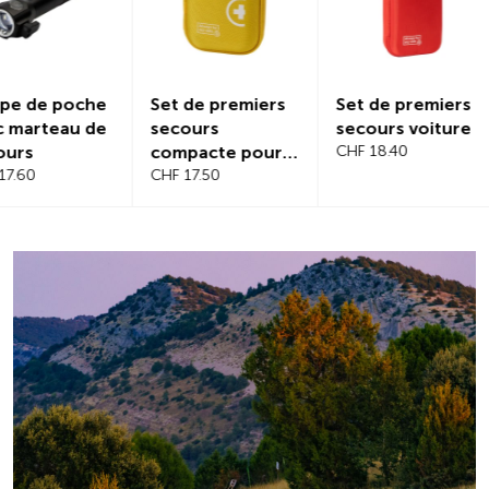
Set de premiers
Set de premiers
Protectio
secours
secours voiture
magnétiq
compacte pour
CHF 18.40
pare-bris
voyage
CHF 17.50
CHF 21.20