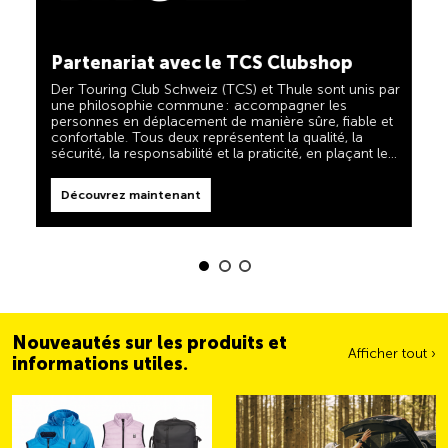
TCS toujours à mes côtés
Découvrez maintenant
Partenariat avec le TCS Clubshop
Le TCS est l'expert en matière de mobilité, de
camping, de voyages et de visibilité. Nos produits
Der Touring Club Schweiz (TCS) et Thule sont unis par
doivent également respecter la devise « TCS toujours
une philosophie commune : accompagner les
à mes côtés » et vous être d'une aide fiable et utile
personnes en déplacement de manière sûre, fiable et
lorsque vous êtes en déplacement. Vous reconnaîtrez
confortable. Tous deux représentent la qualité, la
facilement ces produits dans la boutique grâce au
sécurité, la responsabilité et la praticité, en plaçant les
label « Always by my side ».
Découvrez maintenant
besoins des voyageurs et des familles actives au
centre de leurs priorités.
Découvrez maintenant
Nouveautés sur les produits et
Afficher tout ›
informations utiles.