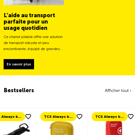
L’aide au transport
parfaite pour un
usage quotidien
Ce chariot pliable offre une solution
de transport robuste et peu
encombrante, équipé de grandes
roues pour un déplacement plus
facile et une capacité de charge
En savoir plus
plus stable.
Bestsellers
.
Afficher tout ›
TCS Always by my side
TCS Always by my side