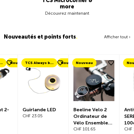
TCS Microcorner &
more
Découvrez maintenant
Nouveautés et points forts
.
Afficher tout ›
ouveau
TCS Always by my side
Nouveau
Nouveau
Nouveau
Guirlande LED
Beeline Velo 2
Antivol à 
CHF 23.05
Ordinateur de
SEREA SW
Vélo Ensemble
100cm Ø 
Complet
CHF 101.65
CHF 119.35