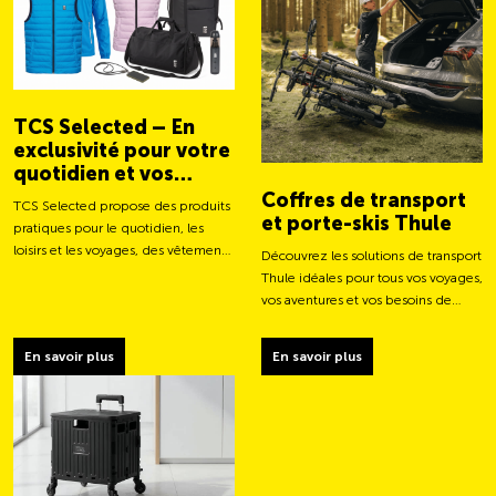
TCS Selected – En
exclusivité pour votre
quotidien et vos
aventures
Coffres de transport
TCS Selected propose des produits
et porte-skis Thule
pratiques pour le quotidien, les
loisirs et les voyages, des vêtements
Découvrez les solutions de transport
aux sacs et accessoires intelligents.
Thule idéales pour tous vos voyages,
vos aventures et vos besoins de
chargement.
En savoir plus
En savoir plus