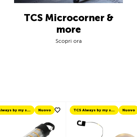
TCS Microcorner &
more
Scopri ora
TCS Always by my side
Nuovo
Nuovo