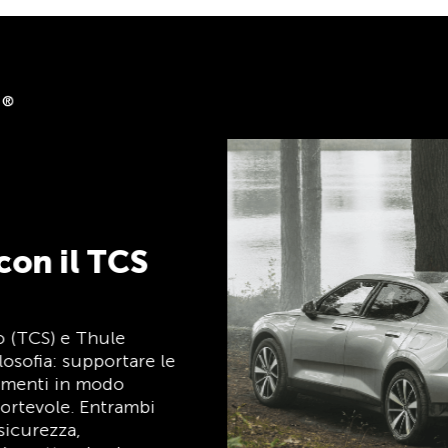
back
isti su clubshop.ch con
card®, gratuita per i
ete automaticamente un
 TCS Member Mastercard
arta socio, carta di
ntaggi, ed è gratuita a
per i soci TCS.
TCS sempre al mio
fianco
Il TCS è l’esperto in materia di mobilità,
campeggio, viaggi e sicurezza. Anche i
prodotti TCS riflettono il motto «TCS
sempre al mio fianco» e rappresentano un
aiuto affidabile e pratico durante ogni
spostamento. Tali prodotti sono facilmente
riconoscibili nel negozio grazie all’etichetta
«Always by my side».