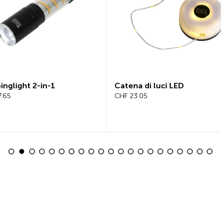
a di luci LED
Beeline Velo 2 Computer p
3.05
Bicicletta Set Completo
CHF 101.65