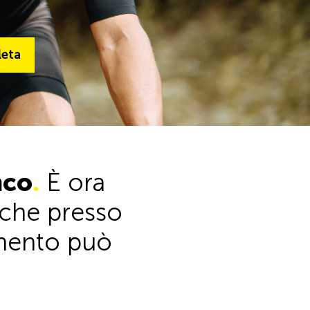
ta
leta
Alla gamma completa
nco
.
È ora
anche presso
timento può