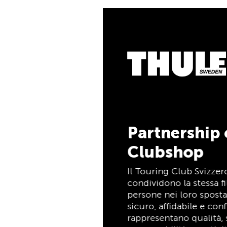
5% di cash
Pagate i vostri acqu
la TCS Member Master
soci TCS, e ricever
cashback del 5%. La
è allo stesso tempo c
pagamento e carta va
tempo indeterminato 
Partnership con il TCS
Clubshop
Scopri ora
Il Touring Club Svizzero (TCS) e Thule
condividono la stessa filosofia: supportare le
persone nei loro spostamenti in modo
sicuro, affidabile e confortevole. Entrambi
rappresentano qualità, sicurezza,
responsabilità e praticità, mettendo al
centro le esigenze dei viaggiatori e delle