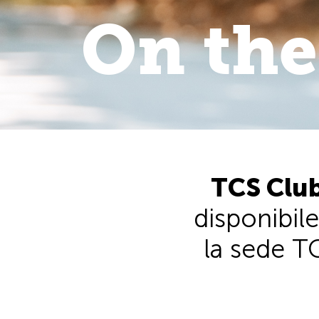
On the
On the 
walk
.
TCS Club
disponibile
la sede TC