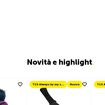
Novità e highlight
.
Nuovo
TCS Always by my side
Nuovo