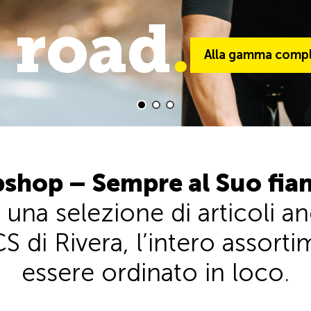
 road
trail
.
.
Alla gamma comple
Alla gamma comp
shop – Sempre al Suo fia
 una selezione di articoli 
S di Rivera, l’intero assor
essere ordinato in loco.