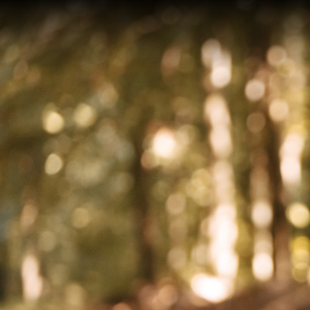
On an
after